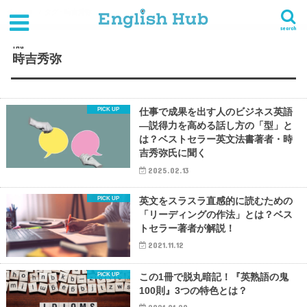
HOME
タグ : 時吉秀弥
search
TAG
時吉秀弥
仕事で成果を出す人のビジネス英語
―説得力を高める話し方の「型」と
は？ベストセラー英文法書著者・時
吉秀弥氏に聞く
2025.02.13
英文をスラスラ直感的に読むための
「リーディングの作法」とは？ベス
トセラー著者が解説！
2021.11.12
この1冊で脱丸暗記！『英熟語の鬼
100則』3つの特色とは？