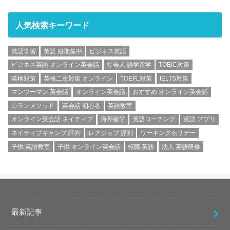
人気検索キーワード
英語学習
英語 短期集中
ビジネス英語
ビジネス英語 オンライン英会話
社会人 語学留学
TOEIC対策
英検対策
英検二次対策 オンライン
TOEFL対策
IELTS対策
マンツーマン 英会話
オンライン英会話
おすすめ オンライン英会話
カランメソッド
英会話 初心者
英語教室
オンライン英会話 ネイティブ
海外留学
英語コーチング
英語 アプリ
ネイティブキャンプ 評判
レアジョブ 評判
ワーキングホリデー
子供 英語教室
子供 オンライン英会話
転職 英語
法人 英語研修
最新記事