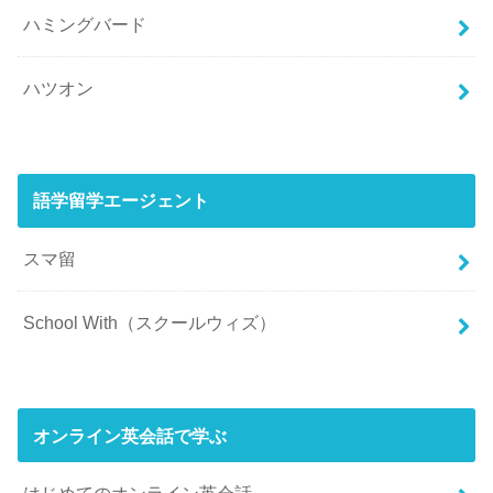
ハミングバード
ハツオン
語学留学エージェント
スマ留
School With（スクールウィズ）
オンライン英会話で学ぶ