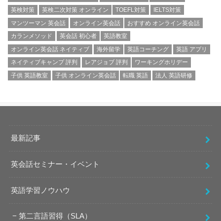
英検対策
英検二次対策 オンライン
TOEFL対策
IELTS対策
マンツーマン 英会話
オンライン英会話
おすすめ オンライン英会話
カランメソッド
英会話 初心者
英語教室
オンライン英会話 ネイティブ
海外留学
英語コーチング
英語 アプリ
ネイティブキャンプ 評判
レアジョブ 評判
ワーキングホリデー
子供 英語教室
子供 オンライン英会話
転職 英語
法人 英語研修
最新記事
英会話セミナー・イベント
英語学習ノウハウ
第二言語習得（SLA）