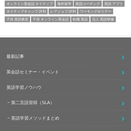
オンライン英会話 ネイティブ
海外留学
英語コーチング
英語 アプリ
ネイティブキャンプ 評判
レアジョブ 評判
ワーキングホリデー
子供 英語教室
子供 オンライン英会話
転職 英語
法人 英語研修
最新記事
英会話セミナー・イベント
英語学習ノウハウ
第二言語習得（SLA）
英語学習メソッドまとめ