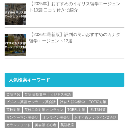
【2025年】おすすめのイギリス留学エージェン
ト10選|口コミ付きで紹介
【2026年最新版】評判の良いおすすめのカナダ
留学エージェント13選
人気検索キーワード
英語学習
英語 短期集中
ビジネス英語
ビジネス英語 オンライン英会話
社会人 語学留学
TOEIC対策
英検対策
英検二次対策 オンライン
TOEFL対策
IELTS対策
マンツーマン 英会話
オンライン英会話
おすすめ オンライン英会話
カランメソッド
英会話 初心者
英語教室