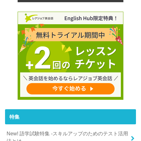
特集
New! 語学試験特集 -スキルアップのためのテスト活用
法とは-