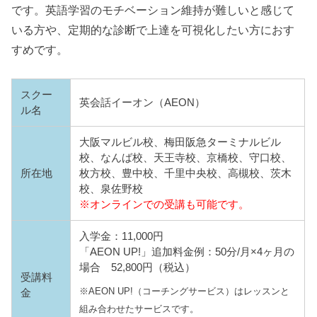
です。英語学習のモチベーション維持が難しいと感じて
いる方や、定期的な診断で上達を可視化したい方におす
すめです。
スクー
英会話イーオン（AEON）
ル名
大阪マルビル校、梅田阪急ターミナルビル
校、なんば校、天王寺校、京橋校、守口校、
所在地
枚方校、豊中校、千里中央校、高槻校、茨木
校、泉佐野校
※オンラインでの受講も可能です。
入学金：11,000円
「AEON UP!」追加料金例：50分/月×4ヶ月の
場合 52,800円（税込）
受講料
※AEON UP!（コーチングサービス）はレッスンと
金
組み合わせたサービスです。