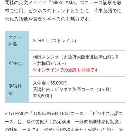
聞社の英文メディア「Nikkei Asia」のニュース記事を教
材に使用。ビジネスのトレンドとともに、時事英語で使
われる語彙や表現を学べるのも魅力です。
スクー
STRAIL（ストレイル）
ル名
梅田スタジオ（大阪府大阪市北区堂山町1-5
所在地
三共梅田ビル6F）
※オンラインでの受講も可能です。
入学金：55,000円
受講料
受講料例：ビジネス英語コース（3ヶ月）
金
336,600円
※STRAILの「TOEIC®L&R TESTコース」「ビジネス英語コ
ース」は、厚生労働大臣指定講座「⼀般教育訓練給付制度」
の対象コースです。受給可能資格を満たす受講生の方は、受