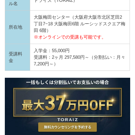
トライズ（TORAIZ）
ル名
大阪梅田センター（大阪府大阪市北区芝田2
丁目7−18 大阪梅田6階 ルーシッドスクエア梅
所在地
田 6階）
※オンラインでの受講も可能です。
入学金：55,000円
受講料
受講料：2ヶ月 297,580円～（分割払い：月々
金
7,200円～）