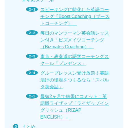
スピーキングに特化した英語コー
チング「Boost Coaching（ブース
トコーチング）」
毎日のマンツーマン英会話レッス
ン付き「ビズメイツコーチング
（Bizmates Coaching）」
東京・表参道の語学コーチングス
クール「プレゼンス」
グループレッスン受け放題！英語
漬けの環境をつくるなら「スパル
タ英会話」
最短2ヶ月で結果にコミット！英
語版ライザップ「ライザップイン
グリッシュ（RIZAP
ENGLISH）」
まとめ