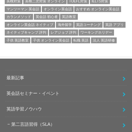
英検対策
英検二次対策 オンライン
TOEFL対策
IELTS対策
マンツーマン 英会話
オンライン英会話
おすすめ オンライン英会話
カランメソッド
英会話 初心者
英語教室
オンライン英会話 ネイティブ
海外留学
英語コーチング
英語 アプリ
ネイティブキャンプ 評判
レアジョブ 評判
ワーキングホリデー
子供 英語教室
子供 オンライン英会話
転職 英語
法人 英語研修
最新記事
英会話セミナー・イベント
英語学習ノウハウ
第二言語習得（SLA）