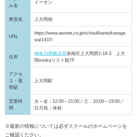
イーオン
ル名
教室名
上大岡校
https://www.aeonet.co.jp/school/kanto/kanaga
URL
wa/1437/
神奈川県
横浜市
港南区上大岡西1-18-3 上大
住所
岡miokaリスト館7F
アクセ
ス・最
上大岡駅
寄駅
営業時
火～金：12:00～21:00／土：10:00～19:00／
間
日月祝：休校
※最新の情報については必ずスクールのホームページを
ご確認ください。