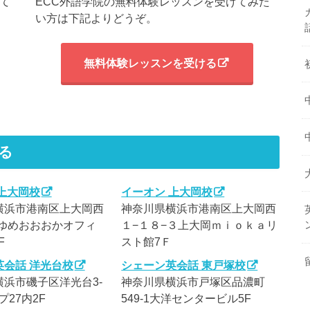
て
ECC外語学院の無料体験レッスンを受けてみた
い方は下記よりどうぞ。
無料体験レッスンを受ける
る
 上大岡校
イーオン 上大岡校
横浜市港南区上大岡西
神奈川県横浜市港南区上大岡西
 ゆめおおおかオフィ
１−１８−３上大岡ｍｉｏｋａリ
F
スト館7Ｆ
英会話 洋光台校
シェーン英会話 東戸塚校
浜市磯子区洋光台3-
神奈川県横浜市戸塚区品濃町
プ27内2F
549-1大洋センタービル5F