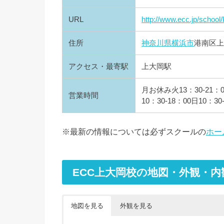
URL
http://www.ecc.jp/school
住所
神奈川県
横浜市
港南区上大
アクセス・最寄駅
上大岡駅
月お休み火13：30-21：00
営業時間
10：30-18：00日10：3
※最新の情報については必ずスクールの
ホー
ECC上大岡校の地図・外観・内
地図を見る
外観を見る