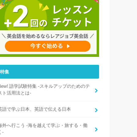
特集
New! 語学試験特集 -スキルアップのためのテ
スト活用法とは-
英語で学ぶ日本、英語で伝える日本
海外へ行こう -海を越えて学ぶ・旅する・働
く-