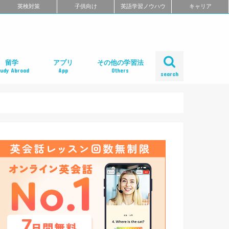
英検対策
子供向け
英語学習ノウハウ
キャリア
留学
アプリ
その他の学習法
tudy Abroad
App
Others
search
ール
め
クール
スクール
スクール
ミ
るよくある質問
校舎一覧
会人の語学留学
学エージェント
学留学の体験談
ィリピン語学留学
メリカ語学留学
ギリス語学留学
ナダ語学留学
ーストラリア語学留学
ュージーランド語学留学
ンマーク留学
ルタ語学留学
ーキングホリデー
内留学・英会話合宿
レアジョブ英会話
DMM英会話
Bizmates（ビズメイツ）
ネイティブキャンプ
EFイングリッシュライブ
オンライン英会話の一覧を見る
口コミから選ぶオンライン英会話
ネイティブ講師と話せるオンライン英会話
ビジネス英語に強いオンライン英会話
価格の安さで選ぶオンライン英会話
無料体験がお得なオンライン英会話
TOEFL・IELTSに強いオンライン英会話
TOEIC対策に強いオンライン英会話
日本人講師と話せるオンライン英会話
レッスン受け放題のオンライン英会話
初心者におすすめのオンライン英会話
中・上級者におすすめのオンライン英会話
ポイント制・チケット制のオンライン英会
中学生におすすめのオンライン英会話
オンライン英会話の比較一覧を見る
iPhoneアプリ
Androidアプリ
リーディングアプリ
リスニングアプリ
ライティングアプリ
スピーキングアプリ
発音アプリ
文法アプリ
単語アプリ
TOEICアプリ
TOEFLアプリ
IELTSアプリ
Gabaマンツーマン英会話
ベルリッツ
シェーン英会話
NOVA
日米英語学院
ECC外語学院
英会話イーオン
ロゼッタストーン・ラーニングセンター
ワンナップ英会話
b わたしの英会話
バークレーハウス語学センター
LIBERTY
ネス外国語会話
ステージライン
FORWARD
イングリッシュビレッジ
ミライズ英会話
アルプロス
コペル英会話教室
口コミから選ぶ英会話スクール
短期集中型プログラムの英会話スクール
マンツーマンで選ぶ英会話スクール
TOEIC対策に強い英会話スクール
価格の安さで選ぶ英会話スクール
デイタイムプランがある
女性限定の英会話スクール
中学生におすすめの英語教室
ENGLISH COMPANY
STRAIL（ストレイル）
プログリット（PROGRIT）
トライズ
ライザップイングリッシュ
One Month Program
スパルタ英会話
プレゼンス
24/7English
スマートメソッド®
ENGLEAD（イングリード）
ABCEED ENGLISH（エービーシード・イ
the courage
ぼくらの英語コーチング
スタディサプリ パーソナルコーチ
ALUGO
VERITAS English
ロゼッタストーン Premium Club
ハミングバード
speek
英文添削アイディー
フルーツフルイングリッシュ
塾・家庭教師
英会話教材で学ぶ
英会話カフェで学ぶ
英会話サークルで学ぶ
英語・英会話合宿
ポッドキャストで学ぶ
動画で学ぶ
書籍で学ぶ
無料で学べる
話
ングリッシュ）