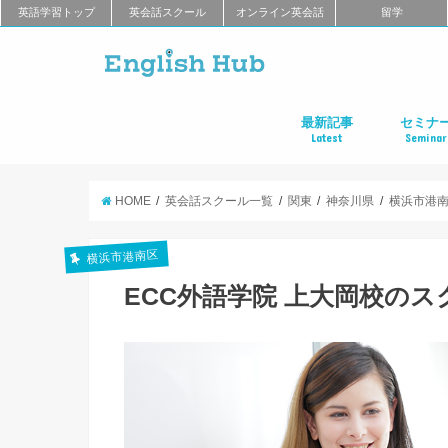
英語学習トップ
英会話スクール
オンライン英会話
留学
最新記事
セミナ
Latest
Seminar
オンライン英会話
英会話教室
留学
アプリ
教材
TOEIC
TOEFL
新商品
キャンペーン
キャリア
東京
大阪
名古屋
オンライ
HOME
英会話スクール一覧
関東
神奈川県
横浜市港
横浜市港南区
ECC外語学院 上大岡校の