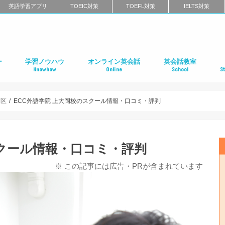
英語学習アプリ
TOEIC対策
TOEFL対策
IELTS対策
ー
学習ノウハウ
オンライン英会話
英会話教室
Knowhow
Online
School
S
ン
第二言語習得（SLA）
英語学習メソッド
ビジネス英語
リーディング
リスニング
スピーキング
ライティング
発音
英語学習に関するよくある質問
インタビュー特集
はじめてのオンライン英会話
オンライン英会話スクールのまとめ
特徴別に選ぶオンライン英会話
オンライン英会話の口コミ
オンライン英会話に関するよくある質問
はじめての英会話スク
英会話スクールのまと
特徴別に選ぶ英会話ス
コーチング式の英会話
ハイエンド向け英会話
英語発音矯正スクール
ライティングスクール
英会話スクールの口コ
英会話スクールに関す
全国の英会話スクール
社
留
語
フ
ア
イ
カ
オ
ニ
デ
マ
ワ
国
南区
ECC外語学院 上大岡校のスクール情報・口コミ・評判
スクール情報・口コミ・評判
※ この記事には広告・PRが含まれています