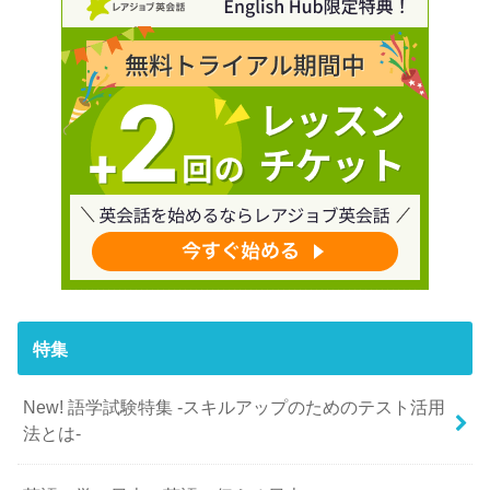
特集
New! 語学試験特集 -スキルアップのためのテスト活用
法とは-