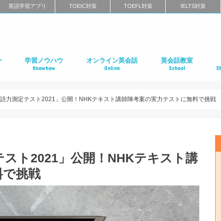
英語学習アプリ
TOEIC対策
TOEFL対策
IELTS対策
ー
学習ノウハウ
オンライン英会話
英会話教室
Knowhow
Online
School
S
ン
第二言語習得（SLA）
英語学習メソッド
ビジネス英語
リーディング
リスニング
スピーキング
ライティング
発音
英語学習に関するよくある質問
インタビュー特集
はじめてのオンライン英会話
オンライン英会話スクールのまとめ
特徴別に選ぶオンライン英会話
オンライン英会話の口コミ
オンライン英会話に関するよくある質問
はじめての英会話スク
英会話スクールのまと
特徴別に選ぶ英会話ス
コーチング式の英会話
ハイエンド向け英会話
英語発音矯正スクール
ライティングスクール
英会話スクールの口コ
英会話スクールに関す
全国の英会話スクール
社
留
語
フ
ア
イ
カ
オ
ニ
デ
マ
ワ
国
英語力測定テスト2021」公開！NHKテキスト講師陣考案の実力テストに無料で挑戦
スト2021」公開！NHKテキスト講
料で挑戦