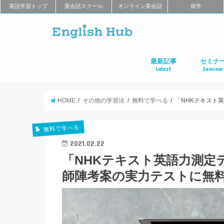
英語学習トップ
英会話スクール
オンライン英会話
留学
最新記事
セミナ
Latest
Seminar
オンライン英会話
英会話教室
留学
アプリ
教材
TOEIC
TOEFL
新商品
キャンペーン
キャリア
東京
大阪
名古屋
オンライ
HOME
その他の学習法
無料で学べる
「NHKテキスト
無料で学べる
2021.02.22
「NHKテキスト英語力測定テ
師陣考案の実力テストに無