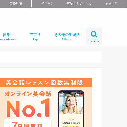
英検対策
子供向け
英語学習ノウハウ
キャリア
留学
アプリ
その他の学習法
tudy Abroad
App
Others
search
ール
め
クール
スクール
スクール
ミ
るよくある質問
校舎一覧
会人の語学留学
学エージェント
学留学の体験談
ィリピン語学留学
メリカ語学留学
ギリス語学留学
ナダ語学留学
ーストラリア語学留学
ュージーランド語学留学
ンマーク留学
ルタ語学留学
ーキングホリデー
内留学・英会話合宿
レアジョブ英会話
DMM英会話
Bizmates（ビズメイツ）
ネイティブキャンプ
EFイングリッシュライブ
オンライン英会話の一覧を見る
口コミから選ぶオンライン英会話
ネイティブ講師と話せるオンライン英会話
ビジネス英語に強いオンライン英会話
価格の安さで選ぶオンライン英会話
無料体験がお得なオンライン英会話
TOEFL・IELTSに強いオンライン英会話
TOEIC対策に強いオンライン英会話
日本人講師と話せるオンライン英会話
レッスン受け放題のオンライン英会話
初心者におすすめのオンライン英会話
中・上級者におすすめのオンライン英会話
ポイント制・チケット制のオンライン英会
中学生におすすめのオンライン英会話
オンライン英会話の比較一覧を見る
iPhoneアプリ
Androidアプリ
リーディングアプリ
リスニングアプリ
ライティングアプリ
スピーキングアプリ
発音アプリ
文法アプリ
単語アプリ
TOEICアプリ
TOEFLアプリ
IELTSアプリ
Gabaマンツーマン英会話
ベルリッツ
シェーン英会話
NOVA
日米英語学院
ECC外語学院
英会話イーオン
ロゼッタストーン・ラーニングセンター
ワンナップ英会話
b わたしの英会話
バークレーハウス語学センター
LIBERTY
ネス外国語会話
ステージライン
FORWARD
イングリッシュビレッジ
ミライズ英会話
アルプロス
コペル英会話教室
口コミから選ぶ英会話スクール
短期集中型プログラムの英会話スクール
マンツーマンで選ぶ英会話スクール
TOEIC対策に強い英会話スクール
価格の安さで選ぶ英会話スクール
デイタイムプランがある
女性限定の英会話スクール
中学生におすすめの英語教室
ENGLISH COMPANY
STRAIL（ストレイル）
プログリット（PROGRIT）
トライズ
ライザップイングリッシュ
One Month Program
スパルタ英会話
プレゼンス
24/7English
スマートメソッド®
ENGLEAD（イングリード）
ABCEED ENGLISH（エービーシード・イ
the courage
ぼくらの英語コーチング
スタディサプリ パーソナルコーチ
ALUGO
VERITAS English
ロゼッタストーン Premium Club
ハミングバード
speek
英文添削アイディー
フルーツフルイングリッシュ
塾・家庭教師
英会話教材で学ぶ
英会話カフェで学ぶ
英会話サークルで学ぶ
英語・英会話合宿
ポッドキャストで学ぶ
動画で学ぶ
書籍で学ぶ
無料で学べる
話
ングリッシュ）