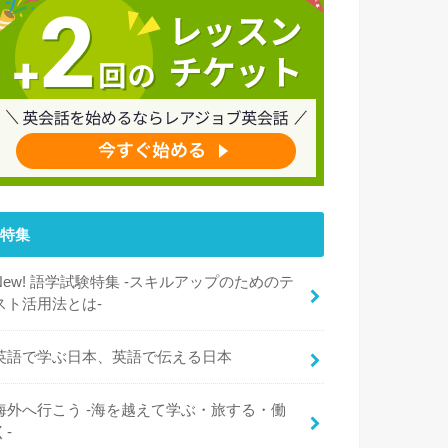
特集
New! 語学試験特集 -スキルアップのためのテ
スト活用法とは-
英語で学ぶ日本、英語で伝える日本
海外へ行こう -海を越えて学ぶ・旅する・働
く-