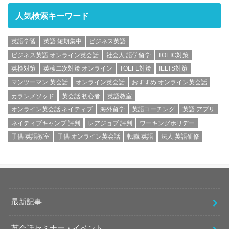
人気検索キーワード
英語学習
英語 短期集中
ビジネス英語
ビジネス英語 オンライン英会話
社会人 語学留学
TOEIC対策
英検対策
英検二次対策 オンライン
TOEFL対策
IELTS対策
マンツーマン 英会話
オンライン英会話
おすすめ オンライン英会話
カランメソッド
英会話 初心者
英語教室
オンライン英会話 ネイティブ
海外留学
英語コーチング
英語 アプリ
ネイティブキャンプ 評判
レアジョブ 評判
ワーキングホリデー
子供 英語教室
子供 オンライン英会話
転職 英語
法人 英語研修
最新記事
英会話セミナー・イベント