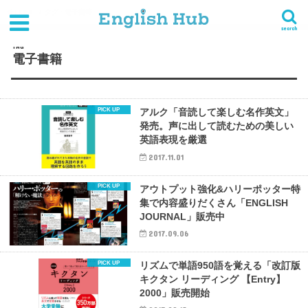
HOME
タグ : 電子書籍
search
TAG
電子書籍
アルク「音読して楽しむ名作英文」
発売。声に出して読むための美しい
英語表現を厳選
2017.11.01
アウトプット強化&ハリーポッター特
集で内容盛りだくさん「ENGLISH
JOURNAL」販売中
2017.09.06
リズムで単語950語を覚える「改訂版
キクタン リーディング 【Entry】
2000」販売開始