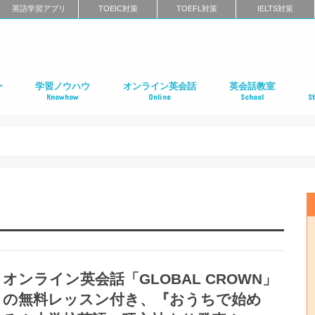
英語学習アプリ
TOEIC対策
TOEFL対策
IELTS対策
ー
学習ノウハウ
オンライン英会話
英会話教室
Knowhow
Online
School
S
ン
第二言語習得（SLA）
英語学習メソッド
ビジネス英語
リーディング
リスニング
スピーキング
ライティング
発音
英語学習に関するよくある質問
インタビュー特集
はじめてのオンライン英会話
オンライン英会話スクールのまとめ
特徴別に選ぶオンライン英会話
オンライン英会話の口コミ
オンライン英会話に関するよくある質問
はじめての英会話スク
英会話スクールのまと
特徴別に選ぶ英会話ス
コーチング式の英会話
ハイエンド向け英会話
英語発音矯正スクール
ライティングスクール
英会話スクールの口コ
英会話スクールに関す
全国の英会話スクール
社
留
語
フ
ア
イ
カ
オ
ニ
デ
マ
ワ
国
オンライン英会話「GLOBAL CROWN」
の無料レッスン付き、『おうちで始め