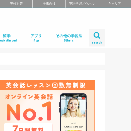
英検対策
子供向け
英語学習ノウハウ
キャリア
留学
アプリ
その他の学習法
tudy Abroad
App
Others
search
ール
め
クール
スクール
スクール
ミ
るよくある質問
校舎一覧
会人の語学留学
学エージェント
学留学の体験談
ィリピン語学留学
メリカ語学留学
ギリス語学留学
ナダ語学留学
ーストラリア語学留学
ュージーランド語学留学
ンマーク留学
ルタ語学留学
ーキングホリデー
内留学・英会話合宿
レアジョブ英会話
DMM英会話
Bizmates（ビズメイツ）
ネイティブキャンプ
EFイングリッシュライブ
オンライン英会話の一覧を見る
口コミから選ぶオンライン英会話
ネイティブ講師と話せるオンライン英会話
ビジネス英語に強いオンライン英会話
価格の安さで選ぶオンライン英会話
無料体験がお得なオンライン英会話
TOEFL・IELTSに強いオンライン英会話
TOEIC対策に強いオンライン英会話
日本人講師と話せるオンライン英会話
レッスン受け放題のオンライン英会話
初心者におすすめのオンライン英会話
中・上級者におすすめのオンライン英会話
ポイント制・チケット制のオンライン英会
中学生におすすめのオンライン英会話
オンライン英会話の比較一覧を見る
iPhoneアプリ
Androidアプリ
リーディングアプリ
リスニングアプリ
ライティングアプリ
スピーキングアプリ
発音アプリ
文法アプリ
単語アプリ
TOEICアプリ
TOEFLアプリ
IELTSアプリ
Gabaマンツーマン英会話
ベルリッツ
シェーン英会話
NOVA
日米英語学院
ECC外語学院
英会話イーオン
ロゼッタストーン・ラーニングセンター
ワンナップ英会話
b わたしの英会話
バークレーハウス語学センター
LIBERTY
ネス外国語会話
ステージライン
FORWARD
イングリッシュビレッジ
ミライズ英会話
アルプロス
コペル英会話教室
口コミから選ぶ英会話スクール
短期集中型プログラムの英会話スクール
マンツーマンで選ぶ英会話スクール
TOEIC対策に強い英会話スクール
価格の安さで選ぶ英会話スクール
デイタイムプランがある
女性限定の英会話スクール
中学生におすすめの英語教室
ENGLISH COMPANY
STRAIL（ストレイル）
プログリット（PROGRIT）
トライズ
ライザップイングリッシュ
One Month Program
スパルタ英会話
プレゼンス
24/7English
スマートメソッド®
ENGLEAD（イングリード）
ABCEED ENGLISH（エービーシード・イ
the courage
ぼくらの英語コーチング
スタディサプリ パーソナルコーチ
ALUGO
VERITAS English
ロゼッタストーン Premium Club
ハミングバード
speek
英文添削アイディー
フルーツフルイングリッシュ
塾・家庭教師
英会話教材で学ぶ
英会話カフェで学ぶ
英会話サークルで学ぶ
英語・英会話合宿
ポッドキャストで学ぶ
動画で学ぶ
書籍で学ぶ
無料で学べる
話
ングリッシュ）