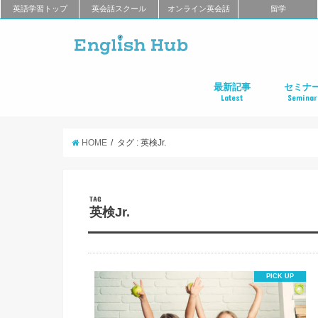
英語学習トップ
英会話スクール
オンライン英会話
留学
最新記事
セミナ
Latest
Seminar
オンライン英会話
英会話教室
留学
アプリ
教材
TOEIC
TOEFL
新商品
キャンペーン
キャリア
東京
大阪
名古屋
オンライ
HOME
タグ : 英検Jr.
TAG
英検Jr.