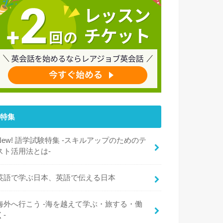
特集
New! 語学試験特集 -スキルアップのためのテ
スト活用法とは-
英語で学ぶ日本、英語で伝える日本
海外へ行こう -海を越えて学ぶ・旅する・働
く-