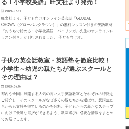
る！小学校英語』旺文社より発売！
2026.07.31
旺文社より、子ども向けオンライン英会話「GLOBAL
CROWN（グローバルクラウン）」の無料レッスン付きの英語教材
『おうちで始める！小学校英語 バイリンガル先生のオンラインレ
ッスン付き』が刊行されました。 子ども向けオ…
子供の英会話教室・英語塾を徹底比較！
小学生～幼児の親たちが選ぶスクールと
その理由は？
2026.04.16
都内や全国に展開する人気の高い大手英語教室とそれぞれの特徴を
ご紹介し、そのスクールがなぜ多くの親たちから選ばれ、受講生た
ちからも支持を得ているのかを分析。子どもたちの新たなステップ
に向けて最適な選択ができるよう、教室選びに必要な情報をまとめ
てお届けします。