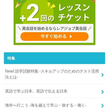
特集
New! 語学試験特集 -スキルアップのためのテスト活用
法とは-
英語で学ぶ日本、英語で伝える日本
海外へ行こう -海を越えて学ぶ・旅する・働く-