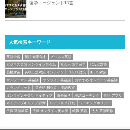
留学エージェント13選
人気検索キーワード
英語学習
英語 短期集中
ビジネス英語
ビジネス英語 オンライン英会話
社会人 語学留学
TOEIC対策
英検対策
英検二次対策 オンライン
TOEFL対策
IELTS対策
マンツーマン 英会話
オンライン英会話
おすすめ オンライン英会話
カランメソッド
英会話 初心者
英語教室
オンライン英会話 ネイティブ
海外留学
英語コーチング
英語 アプリ
ネイティブキャンプ 評判
レアジョブ 評判
ワーキングホリデー
子供 英語教室
子供 オンライン英会話
転職 英語
法人 英語研修