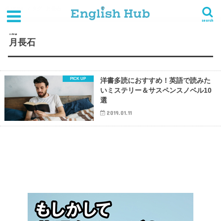
HOME
タグ : 月長石
search
TAG
月長石
洋書多読におすすめ！英語で読みた
いミステリー＆サスペンスノベル10
選
2019.01.11