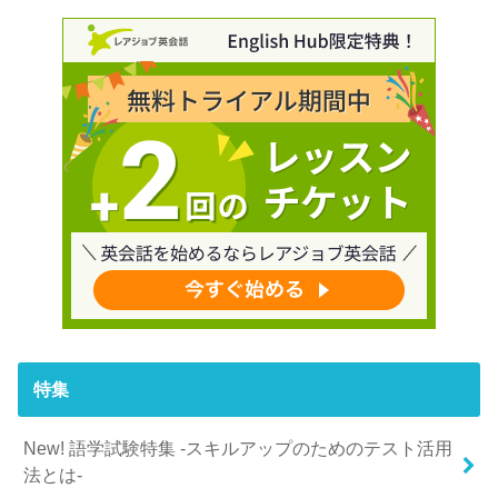
特集
New! 語学試験特集 -スキルアップのためのテスト活用
法とは-