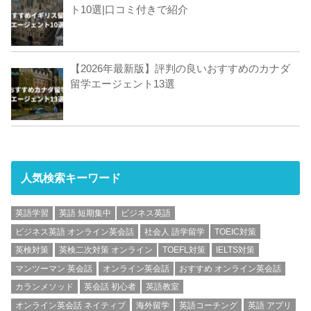
ト10選|口コミ付きで紹介
【2026年最新版】評判の良いおすすめのカナダ
留学エージェント13選
人気検索キーワード
英語学習
英語 短期集中
ビジネス英語
ビジネス英語 オンライン英会話
社会人 語学留学
TOEIC対策
英検対策
英検二次対策 オンライン
TOEFL対策
IELTS対策
マンツーマン 英会話
オンライン英会話
おすすめ オンライン英会話
カランメソッド
英会話 初心者
英語教室
オンライン英会話 ネイティブ
海外留学
英語コーチング
英語 アプリ