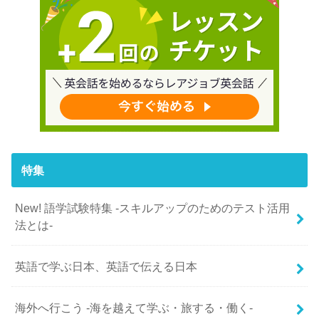
特集
New! 語学試験特集 -スキルアップのためのテスト活用
法とは-
英語で学ぶ日本、英語で伝える日本
海外へ行こう -海を越えて学ぶ・旅する・働く-