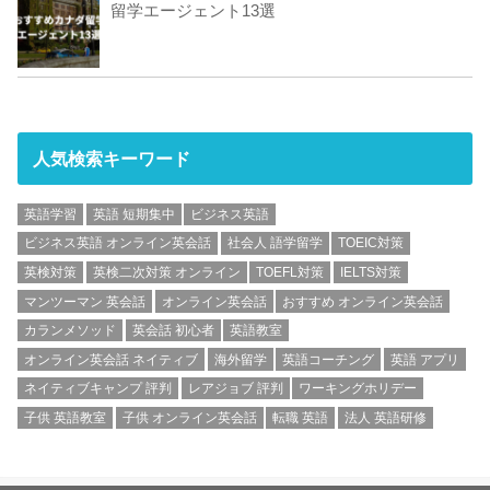
留学エージェント13選
人気検索キーワード
英語学習
英語 短期集中
ビジネス英語
ビジネス英語 オンライン英会話
社会人 語学留学
TOEIC対策
英検対策
英検二次対策 オンライン
TOEFL対策
IELTS対策
マンツーマン 英会話
オンライン英会話
おすすめ オンライン英会話
カランメソッド
英会話 初心者
英語教室
オンライン英会話 ネイティブ
海外留学
英語コーチング
英語 アプリ
ネイティブキャンプ 評判
レアジョブ 評判
ワーキングホリデー
子供 英語教室
子供 オンライン英会話
転職 英語
法人 英語研修