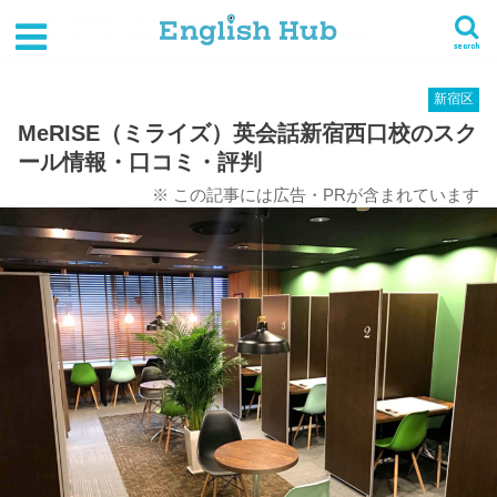
HOME
英会話スクール一覧
関東
東京都
新宿区
MeRISE（ミライズ）英会話新宿西口校のスクール情報・口コミ・評判
search
新宿区
MeRISE（ミライズ）英会話新宿西口校のスク
ール情報・口コミ・評判
※ この記事には広告・PRが含まれています