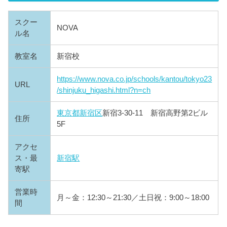
スクー
NOVA
ル名
教室名
新宿校
https://www.nova.co.jp/schools/kantou/tokyo23
URL
/shinjuku_higashi.html?n=ch
東京都
新宿区
新宿3-30-11 新宿高野第2ビル
住所
5F
アクセ
ス・最
新宿駅
寄駅
営業時
月～金：12:30～21:30／土日祝：9:00～18:00
間