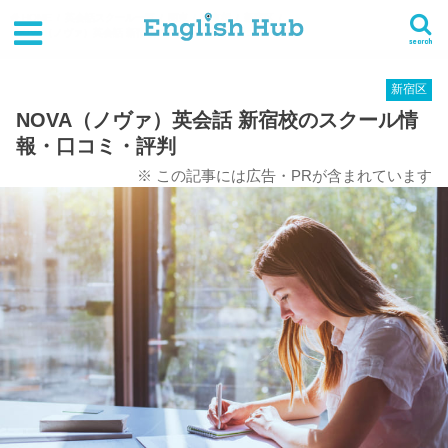
HOME
英会話スクール一覧
関東
東京都
新宿区
NOVA（ノヴァ）英会話 新宿校のスクール情報・口コミ・評判
search
新宿区
NOVA（ノヴァ）英会話 新宿校のスクール情
報・口コミ・評判
※ この記事には広告・PRが含まれています