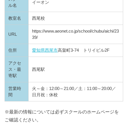
イーオン
ル名
教室名
西尾校
https://www.aeonet.co.jp/school/chubu/aichi/23
URL
39/
住所
愛知県
西尾市
高畠町3-74 トリイビル2F
アクセ
ス・最
西尾駅
寄駅
営業時
火～金：12:00～21:00／土：11:00～20:00／
間
日月祝：休校
※最新の情報については必ずスクールのホームページを
ご確認ください。