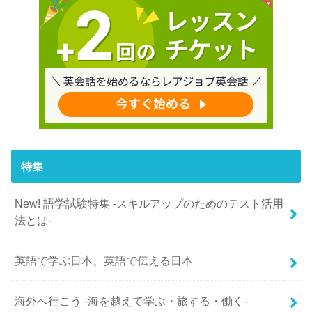
特集
New! 語学試験特集 -スキルアップのためのテスト活用
法とは-
英語で学ぶ日本、英語で伝える日本
海外へ行こう -海を越えて学ぶ・旅する・働く-