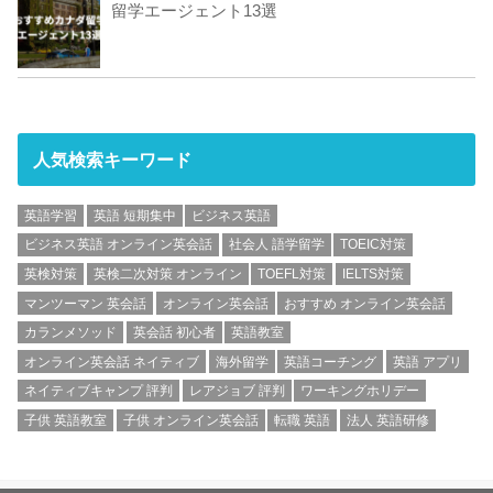
留学エージェント13選
人気検索キーワード
英語学習
英語 短期集中
ビジネス英語
ビジネス英語 オンライン英会話
社会人 語学留学
TOEIC対策
英検対策
英検二次対策 オンライン
TOEFL対策
IELTS対策
マンツーマン 英会話
オンライン英会話
おすすめ オンライン英会話
カランメソッド
英会話 初心者
英語教室
オンライン英会話 ネイティブ
海外留学
英語コーチング
英語 アプリ
ネイティブキャンプ 評判
レアジョブ 評判
ワーキングホリデー
子供 英語教室
子供 オンライン英会話
転職 英語
法人 英語研修