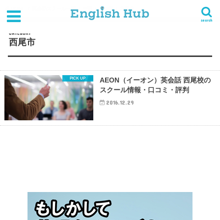
HOME
英会話スクール一覧
中部
愛知県
西尾市
search
CATEGORY
西尾市
AEON（イーオン）英会話 西尾校の
スクール情報・口コミ・評判
2016.12.29