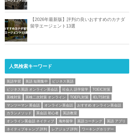
【2026年最新版】評判の良いおすすめのカナダ
留学エージェント13選
人気検索キーワード
英語学習
英語 短期集中
ビジネス英語
ビジネス英語 オンライン英会話
社会人 語学留学
TOEIC対策
英検対策
英検二次対策 オンライン
TOEFL対策
IELTS対策
マンツーマン 英会話
オンライン英会話
おすすめ オンライン英会話
カランメソッド
英会話 初心者
英語教室
オンライン英会話 ネイティブ
海外留学
英語コーチング
英語 アプリ
ネイティブキャンプ 評判
レアジョブ 評判
ワーキングホリデー