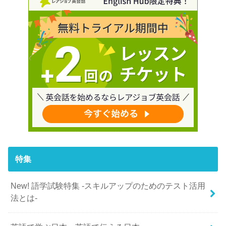
特集
New! 語学試験特集 -スキルアップのためのテスト活用
法とは-