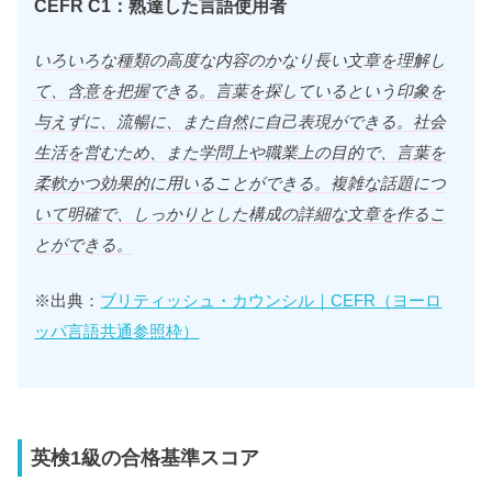
CEFR C1：熟達した言語使用者
いろいろな種類の高度な内容のかなり長い文章を理解し
て、含意を把握できる。言葉を探しているという印象を
与えずに、流暢に、また自然に自己表現ができる。社会
生活を営むため、また学問上や職業上の目的で、言葉を
柔軟かつ効果的に用いることができる。複雑な話題につ
いて明確で、しっかりとした構成の詳細な文章を作るこ
とができる。
※出典：
ブリティッシュ・カウンシル｜CEFR（ヨーロ
ッパ言語共通参照枠）
英検1級の合格基準スコア