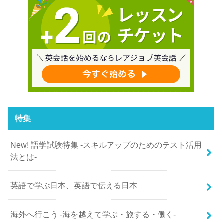
特集
New! 語学試験特集 -スキルアップのためのテスト活用
法とは-
英語で学ぶ日本、英語で伝える日本
海外へ行こう -海を越えて学ぶ・旅する・働く-