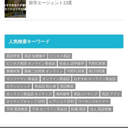
留学エージェント13選
人気検索キーワード
英語学習
英語 短期集中
ビジネス英語
ビジネス英語 オンライン英会話
社会人 語学留学
TOEIC対策
英検対策
英検二次対策 オンライン
TOEFL対策
IELTS対策
マンツーマン 英会話
オンライン英会話
おすすめ オンライン英会話
カランメソッド
英会話 初心者
英語教室
オンライン英会話 ネイティブ
海外留学
英語コーチング
英語 アプリ
ネイティブキャンプ 評判
レアジョブ 評判
ワーキングホリデー
子供 英語教室
子供 オンライン英会話
転職 英語
法人 英語研修