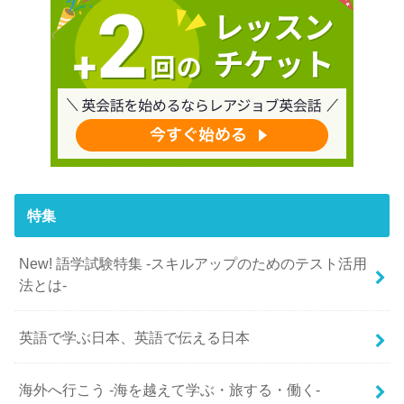
特集
New! 語学試験特集 -スキルアップのためのテスト活用
法とは-
英語で学ぶ日本、英語で伝える日本
海外へ行こう -海を越えて学ぶ・旅する・働く-