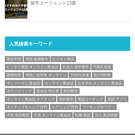
留学エージェント13選
人気検索キーワード
英語学習
英語 短期集中
ビジネス英語
ビジネス英語 オンライン英会話
社会人 語学留学
TOEIC対策
英検対策
英検二次対策 オンライン
TOEFL対策
IELTS対策
マンツーマン 英会話
オンライン英会話
おすすめ オンライン英会話
カランメソッド
英会話 初心者
英語教室
オンライン英会話 ネイティブ
海外留学
英語コーチング
英語 アプリ
ネイティブキャンプ 評判
レアジョブ 評判
ワーキングホリデー
子供 英語教室
子供 オンライン英会話
転職 英語
法人 英語研修