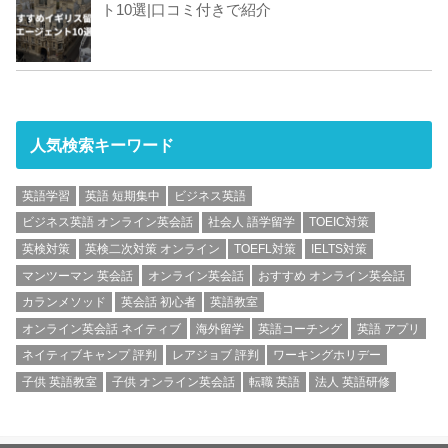
ト10選|口コミ付きで紹介
人気検索キーワード
英語学習
英語 短期集中
ビジネス英語
ビジネス英語 オンライン英会話
社会人 語学留学
TOEIC対策
英検対策
英検二次対策 オンライン
TOEFL対策
IELTS対策
マンツーマン 英会話
オンライン英会話
おすすめ オンライン英会話
カランメソッド
英会話 初心者
英語教室
オンライン英会話 ネイティブ
海外留学
英語コーチング
英語 アプリ
ネイティブキャンプ 評判
レアジョブ 評判
ワーキングホリデー
子供 英語教室
子供 オンライン英会話
転職 英語
法人 英語研修