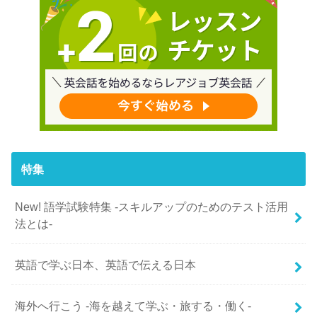
特集
New! 語学試験特集 -スキルアップのためのテスト活用
法とは-
英語で学ぶ日本、英語で伝える日本
海外へ行こう -海を越えて学ぶ・旅する・働く-