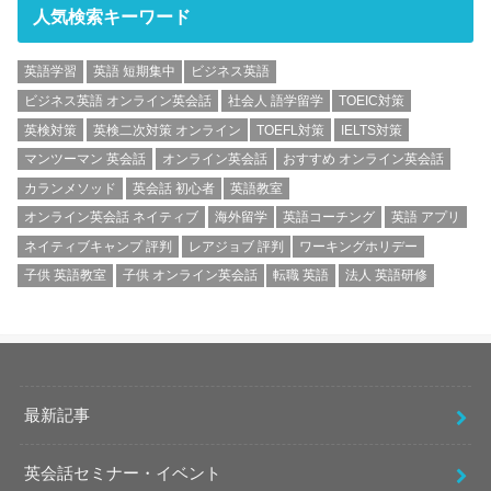
人気検索キーワード
英語学習
英語 短期集中
ビジネス英語
ビジネス英語 オンライン英会話
社会人 語学留学
TOEIC対策
英検対策
英検二次対策 オンライン
TOEFL対策
IELTS対策
マンツーマン 英会話
オンライン英会話
おすすめ オンライン英会話
カランメソッド
英会話 初心者
英語教室
オンライン英会話 ネイティブ
海外留学
英語コーチング
英語 アプリ
ネイティブキャンプ 評判
レアジョブ 評判
ワーキングホリデー
子供 英語教室
子供 オンライン英会話
転職 英語
法人 英語研修
最新記事
英会話セミナー・イベント