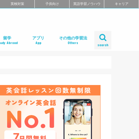
英検対策
子供向け
英語学習ノウハウ
キャリア
留学
アプリ
その他の学習法
tudy Abroad
App
Others
search
ール
め
クール
スクール
スクール
ミ
るよくある質問
校舎一覧
会人の語学留学
学エージェント
学留学の体験談
ィリピン語学留学
メリカ語学留学
ギリス語学留学
ナダ語学留学
ーストラリア語学留学
ュージーランド語学留学
ンマーク留学
ルタ語学留学
ーキングホリデー
内留学・英会話合宿
レアジョブ英会話
DMM英会話
Bizmates（ビズメイツ）
ネイティブキャンプ
EFイングリッシュライブ
オンライン英会話の一覧を見る
口コミから選ぶオンライン英会話
ネイティブ講師と話せるオンライン英会話
ビジネス英語に強いオンライン英会話
価格の安さで選ぶオンライン英会話
無料体験がお得なオンライン英会話
TOEFL・IELTSに強いオンライン英会話
TOEIC対策に強いオンライン英会話
日本人講師と話せるオンライン英会話
レッスン受け放題のオンライン英会話
初心者におすすめのオンライン英会話
中・上級者におすすめのオンライン英会話
ポイント制・チケット制のオンライン英会
中学生におすすめのオンライン英会話
オンライン英会話の比較一覧を見る
iPhoneアプリ
Androidアプリ
リーディングアプリ
リスニングアプリ
ライティングアプリ
スピーキングアプリ
発音アプリ
文法アプリ
単語アプリ
TOEICアプリ
TOEFLアプリ
IELTSアプリ
Gabaマンツーマン英会話
ベルリッツ
シェーン英会話
NOVA
日米英語学院
ECC外語学院
英会話イーオン
ロゼッタストーン・ラーニングセンター
ワンナップ英会話
b わたしの英会話
バークレーハウス語学センター
LIBERTY
ネス外国語会話
ステージライン
FORWARD
イングリッシュビレッジ
ミライズ英会話
アルプロス
コペル英会話教室
口コミから選ぶ英会話スクール
短期集中型プログラムの英会話スクール
マンツーマンで選ぶ英会話スクール
TOEIC対策に強い英会話スクール
価格の安さで選ぶ英会話スクール
デイタイムプランがある
女性限定の英会話スクール
中学生におすすめの英語教室
ENGLISH COMPANY
STRAIL（ストレイル）
プログリット（PROGRIT）
トライズ
ライザップイングリッシュ
One Month Program
スパルタ英会話
プレゼンス
24/7English
スマートメソッド®
ENGLEAD（イングリード）
ABCEED ENGLISH（エービーシード・イ
the courage
ぼくらの英語コーチング
スタディサプリ パーソナルコーチ
ALUGO
VERITAS English
ロゼッタストーン Premium Club
ハミングバード
speek
英文添削アイディー
フルーツフルイングリッシュ
塾・家庭教師
英会話教材で学ぶ
英会話カフェで学ぶ
英会話サークルで学ぶ
英語・英会話合宿
ポッドキャストで学ぶ
動画で学ぶ
書籍で学ぶ
無料で学べる
話
ングリッシュ）