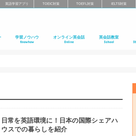
英語学習アプリ
TOEIC対策
TOEFL対策
IELTS対策
ー
学習ノウハウ
オンライン英会話
英会話教室
Knowhow
Online
School
S
ン
第二言語習得（SLA）
英語学習メソッド
ビジネス英語
リーディング
リスニング
スピーキング
ライティング
発音
英語学習に関するよくある質問
インタビュー特集
はじめてのオンライン英会話
オンライン英会話スクールのまとめ
特徴別に選ぶオンライン英会話
オンライン英会話の口コミ
オンライン英会話に関するよくある質問
はじめての英会話スク
英会話スクールのまと
特徴別に選ぶ英会話ス
コーチング式の英会話
ハイエンド向け英会話
英語発音矯正スクール
ライティングスクール
英会話スクールの口コ
英会話スクールに関す
全国の英会話スクール
社
留
語
フ
ア
イ
カ
オ
ニ
デ
マ
ワ
国
日常を英語環境に！日本の国際シェアハ
ウスでの暮らしを紹介