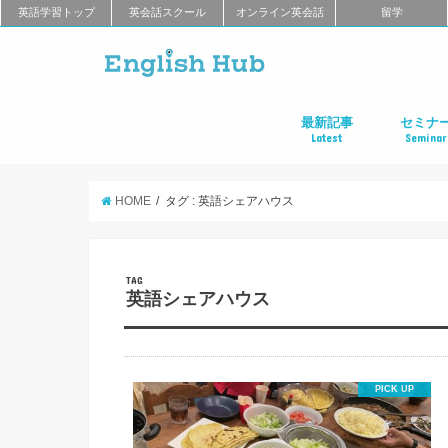
英語学習トップ
英会話スクール
オンライン英会話
留学
最新記事
セミナ
Latest
Seminar
オンライン英会話
英会話教室
留学
アプリ
教材
TOEIC
TOEFL
新商品
キャンペーン
キャリア
東京
大阪
名古屋
オンライ
HOME
タグ : 英語シェアハウス
TAG
英語シェアハウス