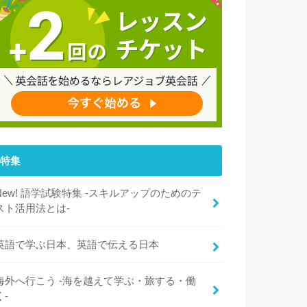
特集
New! 語学試験特集 -スキルアップのためのテ
スト活用法とは-
英語で学ぶ日本、英語で伝える日本
海外へ行こう -海を越えて学ぶ・旅する・働
く-