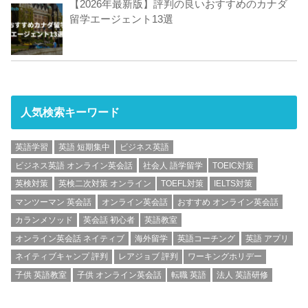
【2026年最新版】評判の良いおすすめのカナダ
留学エージェント13選
人気検索キーワード
英語学習
英語 短期集中
ビジネス英語
ビジネス英語 オンライン英会話
社会人 語学留学
TOEIC対策
英検対策
英検二次対策 オンライン
TOEFL対策
IELTS対策
マンツーマン 英会話
オンライン英会話
おすすめ オンライン英会話
カランメソッド
英会話 初心者
英語教室
オンライン英会話 ネイティブ
海外留学
英語コーチング
英語 アプリ
ネイティブキャンプ 評判
レアジョブ 評判
ワーキングホリデー
子供 英語教室
子供 オンライン英会話
転職 英語
法人 英語研修