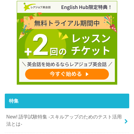
特集
New! 語学試験特集 -スキルアップのためのテスト活用
法とは-