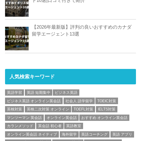
ト10選|口コミ付きで紹介
【2026年最新版】評判の良いおすすめのカナダ
留学エージェント13選
人気検索キーワード
英語学習
英語 短期集中
ビジネス英語
ビジネス英語 オンライン英会話
社会人 語学留学
TOEIC対策
英検対策
英検二次対策 オンライン
TOEFL対策
IELTS対策
マンツーマン 英会話
オンライン英会話
おすすめ オンライン英会話
カランメソッド
英会話 初心者
英語教室
オンライン英会話 ネイティブ
海外留学
英語コーチング
英語 アプリ