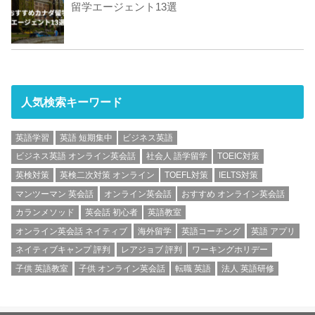
留学エージェント13選
人気検索キーワード
英語学習
英語 短期集中
ビジネス英語
ビジネス英語 オンライン英会話
社会人 語学留学
TOEIC対策
英検対策
英検二次対策 オンライン
TOEFL対策
IELTS対策
マンツーマン 英会話
オンライン英会話
おすすめ オンライン英会話
カランメソッド
英会話 初心者
英語教室
オンライン英会話 ネイティブ
海外留学
英語コーチング
英語 アプリ
ネイティブキャンプ 評判
レアジョブ 評判
ワーキングホリデー
子供 英語教室
子供 オンライン英会話
転職 英語
法人 英語研修