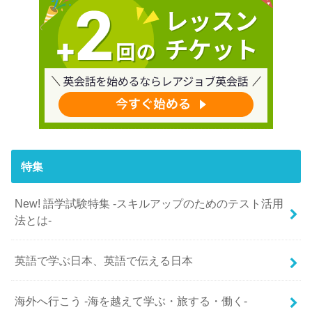
特集
New! 語学試験特集 -スキルアップのためのテスト活用
法とは-
英語で学ぶ日本、英語で伝える日本
海外へ行こう -海を越えて学ぶ・旅する・働く-