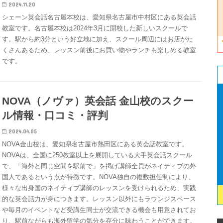
2024.11.20
シェーン英会話名古屋本校は、愛知県名古屋市中村区にある英会話
教室です。名古屋本校は2024年3月に開校した新しいスクールで
す。駅から約3分という好立地に加え、スクール周辺にはお店がた
くさんあるため、レッスン前後にお買い物やランチも楽しめる教室
です。
NOVA（ノヴァ）英会話 金山校のスクー
ル情報・口コミ・評判
2024.04.05
NOVA金山校は、愛知県名古屋市熱田区にある英会話教室です。
NOVAは、全国に250教室以上を展開している大手英会話スクール
で、「海外と同じ空間を駅前で」を掲げ講師全員がネイティブの外
国人であるという点が特徴です。NOVA独自の複数担任制により、
様々な出身国のネイティブ講師のレッスンを受けられるため、実践
的な英会話力が身につきます。レッスン以外にもラウンジスペース
や毎月のイベントなど受講生同士が交流できる機会も用意されてお
り、駅前ながらも海外留学の気分を存分に味わうことができます。