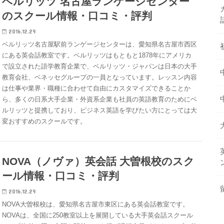
ベルリッツ 名古屋ランゲージセンター
のスクール情報・口コミ・評判
2016.12.29
ベルリッツ名古屋駅前ランゲージセンターは、愛知県名古屋市西区
にある英会話教室です。ベルリッツはもともと1878年にアメリカ
で設立された語学教育企業で、ベルリッツ・ジャパンは日本の大手
教育会社、ベネッセグループの一員となっています。レッスン内容
は仕事や業界・職種に合わせて自由にカスタマイズできることか
ら、多くの日系大手企業・外資系企業も社員の英語教育のためにベ
ルリッツと提携しており、ビジネス英語を学びたい方にとっては大
変おすすめのスクールです。
NOVA（ノヴァ）英会話 大曽根校のスク
ール情報・口コミ・評判
2016.12.29
NOVA大曽根校は、愛知県名古屋市東区にある英会話教室です。
NOVAは、全国に250教室以上を展開している大手英会話スクール