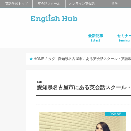
英語学習トップ
英会話スクール
オンライン英会話
留学
最新記事
セミナ
Latest
Seminar
オンライン英会話
英会話教室
留学
アプリ
教材
TOEIC
TOEFL
新商品
キャンペーン
キャリア
東京
大阪
名古屋
オンライ
HOME
タグ : 愛知県名古屋市にある英会話スクール・英語
TAG
愛知県名古屋市にある英会話スクール