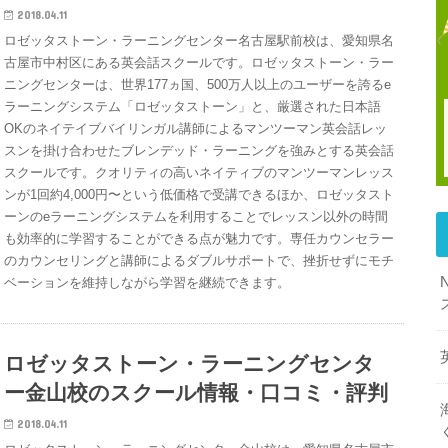
2018.04.11
ロゼッタストーン・ラーニングセンター名古屋駅前校は、愛知県名
古屋市中村区にある英会話スクールです。ロゼッタストーン・ラー
ニングセンターは、世界177ヵ国、500万人以上のユーザーを誇るe
ラーニングシステム「ロゼッタストーン」と、厳選された日本語
OKのネイテイブバイリンガル講師によるマンツーマン英会話レッ
スンを掛け合わせたブレンデッド・ラーニングを強みとする英会話
スクールです。クオリティの高いネイティブのマンツーマンレッス
ンが1回約4,000円〜という低価格で受講できるほか、ロゼッタスト
ーンのeラーニングシステムを利用することでレッスン以外の時間
も効率的に学習することができる点が魅力です。専任カウンセラー
のカウンセリングと講師によるダブルサポートで、挫折せずにモチ
ベーションを維持しながら学習を継続できます。
ロゼッタストーン・ラーニングセンタ
ー金山校のスクール情報・口コミ・評判
2018.04.11