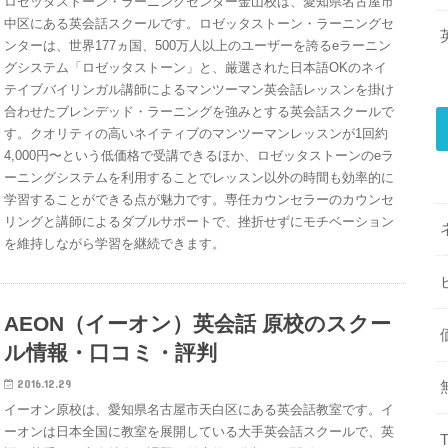
ロゼッタストーン・ラーニングセンター金山校は、愛知県名古屋市
中区にある英会話スクールです。ロゼッタストーン・ラーニングセ
ンターは、世界177ヵ国、500万人以上のユーザーを誇るeラーニン
グシステム「ロゼッタストーン」と、厳選された日本語OKのネイ
テイブバイリンガル講師によるマンツーマン英会話レッスンを掛け
合わせたブレンデッド・ラーニングを強みとする英会話スクールで
す。クオリティの高いネイティブのマンツーマンレッスンが1回約
4,000円〜という低価格で受講できるほか、ロゼッタストーンのeラ
ーニングシステムを利用することでレッスン以外の時間も効率的に
学習することができる点が魅力です。専任カウンセラーのカウンセ
リングと講師によるダブルサポートで、挫折せずにモチベーション
を維持しながら学習を継続できます。
AEON（イーオン）英会話 原校のスクー
ル情報・口コミ・評判
2016.12.29
イーオン原校は、愛知県名古屋市天白区にある英会話教室です。イ
ーオンは日本全国に教室を展開している大手英会話スクールで、英