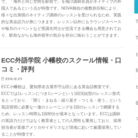
で、「海外と同じ空間を駅前で」を掲げ講師全員がネイティブの外
国人であるという点が特徴です。NOVA独自の複数担任制により、
様々な出身国のネイティブ講師のレッスンを受けられるため、実践
的な英会話力が身につきます。レッスン以外にもラウンジスペース
や毎月のイベントなど受講生同士が交流できる機会も用意されてお
り、駅前ながらも海外留学の気分を存分に味わうことができます。
ECC外語学院 小幡校のスクール情報・口
コミ・評判
2016.12.29
ECC小幡校は、愛知県名古屋市守山区にある英会話教室です。
ECCでは1レッスンにつき1シーンという1回完結型のレッスン形式
をとっており、「聞く・まねる・繰り返す・つくる・使う」という
英語習得に必要な一連のトレーニングを1回のレッスンで網羅する
ため、レッスン時間も1回80分が基本となっています。ECCは講師
の英語力だけではなく教育者としての人間性も重視しており、採用
担当者が直接アメリカやイギリスなど現地に赴いて厳選採用してい
ることが特徴です。