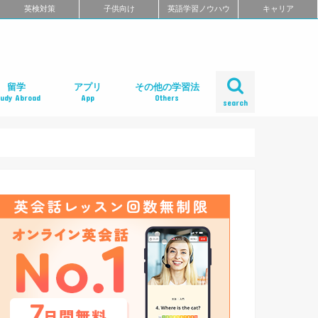
英検対策
子供向け
英語学習ノウハウ
キャリア
留学
アプリ
その他の学習法
tudy Abroad
App
Others
search
ール
め
クール
スクール
スクール
ミ
るよくある質問
校舎一覧
会人の語学留学
学エージェント
学留学の体験談
ィリピン語学留学
メリカ語学留学
ギリス語学留学
ナダ語学留学
ーストラリア語学留学
ュージーランド語学留学
ンマーク留学
ルタ語学留学
ーキングホリデー
内留学・英会話合宿
レアジョブ英会話
DMM英会話
Bizmates（ビズメイツ）
ネイティブキャンプ
EFイングリッシュライブ
オンライン英会話の一覧を見る
口コミから選ぶオンライン英会話
ネイティブ講師と話せるオンライン英会話
ビジネス英語に強いオンライン英会話
価格の安さで選ぶオンライン英会話
無料体験がお得なオンライン英会話
TOEFL・IELTSに強いオンライン英会話
TOEIC対策に強いオンライン英会話
日本人講師と話せるオンライン英会話
レッスン受け放題のオンライン英会話
初心者におすすめのオンライン英会話
中・上級者におすすめのオンライン英会話
ポイント制・チケット制のオンライン英会
中学生におすすめのオンライン英会話
オンライン英会話の比較一覧を見る
iPhoneアプリ
Androidアプリ
リーディングアプリ
リスニングアプリ
ライティングアプリ
スピーキングアプリ
発音アプリ
文法アプリ
単語アプリ
TOEICアプリ
TOEFLアプリ
IELTSアプリ
Gabaマンツーマン英会話
ベルリッツ
シェーン英会話
NOVA
日米英語学院
ECC外語学院
英会話イーオン
ロゼッタストーン・ラーニングセンター
ワンナップ英会話
b わたしの英会話
バークレーハウス語学センター
LIBERTY
ネス外国語会話
ステージライン
FORWARD
イングリッシュビレッジ
ミライズ英会話
アルプロス
コペル英会話教室
口コミから選ぶ英会話スクール
短期集中型プログラムの英会話スクール
マンツーマンで選ぶ英会話スクール
TOEIC対策に強い英会話スクール
価格の安さで選ぶ英会話スクール
デイタイムプランがある
女性限定の英会話スクール
中学生におすすめの英語教室
ENGLISH COMPANY
STRAIL（ストレイル）
プログリット（PROGRIT）
トライズ
ライザップイングリッシュ
One Month Program
スパルタ英会話
プレゼンス
24/7English
スマートメソッド®
ENGLEAD（イングリード）
ABCEED ENGLISH（エービーシード・イ
the courage
ぼくらの英語コーチング
スタディサプリ パーソナルコーチ
ALUGO
VERITAS English
ロゼッタストーン Premium Club
ハミングバード
speek
英文添削アイディー
フルーツフルイングリッシュ
塾・家庭教師
英会話教材で学ぶ
英会話カフェで学ぶ
英会話サークルで学ぶ
英語・英会話合宿
ポッドキャストで学ぶ
動画で学ぶ
書籍で学ぶ
無料で学べる
話
ングリッシュ）