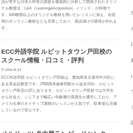
語が苦手な日本人特有の課題を徹底的に分析して開発されたオリジ
ナル教授法「L&A（Learning&Acquisition）メソッド」が特徴で
す。600種類以上のオリジナル教材を用いたレッスンに加え、自習
用のオンライン教材なども充実しており、英語漬けの環境が作れま
す。
ECC外語学院 ルビットタウン戸田校の
スクール情報・口コミ・評判
2016.12.29
ECC外語学院 ルビットタウン戸田校は、愛知県名古屋市中川区に
ある英会話教室です。JR関西本線春田駅から徒歩10分、ルビット
タウン戸田店の2Fにあります。ルビットタウン戸田校では大学生
から社会人、シニアまで幅広い年齢層の受講生が通学しており、ア
メリカ出身のネイティブ講師のレッスンが人気です。駐車場も完備
しているので安心です。