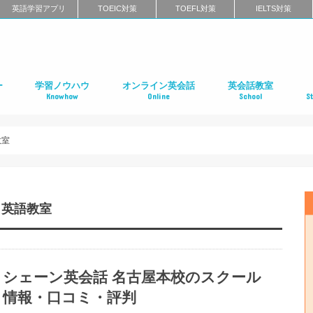
英語学習アプリ
TOEIC対策
TOEFL対策
IELTS対策
ー
学習ノウハウ
オンライン英会話
英会話教室
Knowhow
Online
School
S
ン
第二言語習得（SLA）
英語学習メソッド
ビジネス英語
リーディング
リスニング
スピーキング
ライティング
発音
英語学習に関するよくある質問
インタビュー特集
はじめてのオンライン英会話
オンライン英会話スクールのまとめ
特徴別に選ぶオンライン英会話
オンライン英会話の口コミ
オンライン英会話に関するよくある質問
はじめての英会話スク
英会話スクールのまと
特徴別に選ぶ英会話ス
コーチング式の英会話
ハイエンド向け英会話
英語発音矯正スクール
ライティングスクール
英会話スクールの口コ
英会話スクールに関す
全国の英会話スクール
社
留
語
フ
ア
イ
カ
オ
ニ
デ
マ
ワ
国
教室
・英語教室
シェーン英会話 名古屋本校のスクール
情報・口コミ・評判