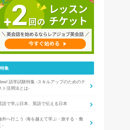
特集
New! 語学試験特集 -スキルアップのためのテ
スト活用法とは-
英語で学ぶ日本、英語で伝える日本
海外へ行こう -海を越えて学ぶ・旅する・働
く-