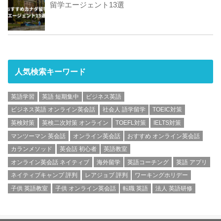
留学エージェント13選
人気検索キーワード
英語学習
英語 短期集中
ビジネス英語
ビジネス英語 オンライン英会話
社会人 語学留学
TOEIC対策
英検対策
英検二次対策 オンライン
TOEFL対策
IELTS対策
マンツーマン 英会話
オンライン英会話
おすすめ オンライン英会話
カランメソッド
英会話 初心者
英語教室
オンライン英会話 ネイティブ
海外留学
英語コーチング
英語 アプリ
ネイティブキャンプ 評判
レアジョブ 評判
ワーキングホリデー
子供 英語教室
子供 オンライン英会話
転職 英語
法人 英語研修