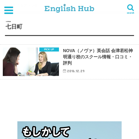
HOME
タグ : 七日町
search
TAG
七日町
NOVA（ノヴァ）英会話 会津若松神
明通り校のスクール情報・口コミ・
評判
2016.12.29