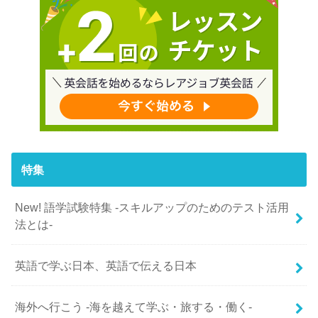
特集
New! 語学試験特集 -スキルアップのためのテスト活用
法とは-
英語で学ぶ日本、英語で伝える日本
海外へ行こう -海を越えて学ぶ・旅する・働く-