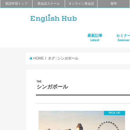
英語学習トップ
英会話スクール
オンライン英会話
留学
最新記事
セミナ
Latest
Seminar
オンライン英会話
英会話教室
留学
アプリ
教材
TOEIC
TOEFL
新商品
キャンペーン
キャリア
東京
大阪
名古屋
オンライ
HOME
タグ : シンガポール
TAG
シンガポール