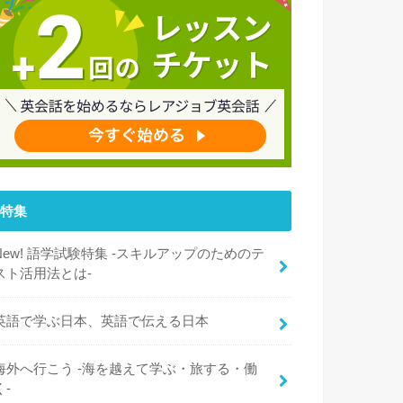
特集
New! 語学試験特集 -スキルアップのためのテ
スト活用法とは-
英語で学ぶ日本、英語で伝える日本
海外へ行こう -海を越えて学ぶ・旅する・働
く-