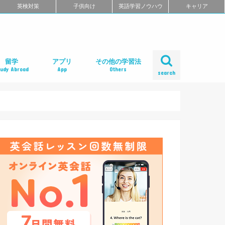
英検対策
子供向け
英語学習ノウハウ
キャリア
留学
アプリ
その他の学習法
tudy Abroad
App
Others
search
ール
め
クール
スクール
スクール
ミ
るよくある質問
校舎一覧
会人の語学留学
学エージェント
学留学の体験談
ィリピン語学留学
メリカ語学留学
ギリス語学留学
ナダ語学留学
ーストラリア語学留学
ュージーランド語学留学
ンマーク留学
ルタ語学留学
ーキングホリデー
内留学・英会話合宿
レアジョブ英会話
DMM英会話
Bizmates（ビズメイツ）
ネイティブキャンプ
EFイングリッシュライブ
オンライン英会話の一覧を見る
口コミから選ぶオンライン英会話
ネイティブ講師と話せるオンライン英会話
ビジネス英語に強いオンライン英会話
価格の安さで選ぶオンライン英会話
無料体験がお得なオンライン英会話
TOEFL・IELTSに強いオンライン英会話
TOEIC対策に強いオンライン英会話
日本人講師と話せるオンライン英会話
レッスン受け放題のオンライン英会話
初心者におすすめのオンライン英会話
中・上級者におすすめのオンライン英会話
ポイント制・チケット制のオンライン英会
中学生におすすめのオンライン英会話
オンライン英会話の比較一覧を見る
iPhoneアプリ
Androidアプリ
リーディングアプリ
リスニングアプリ
ライティングアプリ
スピーキングアプリ
発音アプリ
文法アプリ
単語アプリ
TOEICアプリ
TOEFLアプリ
IELTSアプリ
Gabaマンツーマン英会話
ベルリッツ
シェーン英会話
NOVA
日米英語学院
ECC外語学院
英会話イーオン
ロゼッタストーン・ラーニングセンター
ワンナップ英会話
b わたしの英会話
バークレーハウス語学センター
LIBERTY
ネス外国語会話
ステージライン
FORWARD
イングリッシュビレッジ
ミライズ英会話
アルプロス
コペル英会話教室
口コミから選ぶ英会話スクール
短期集中型プログラムの英会話スクール
マンツーマンで選ぶ英会話スクール
TOEIC対策に強い英会話スクール
価格の安さで選ぶ英会話スクール
デイタイムプランがある
女性限定の英会話スクール
中学生におすすめの英語教室
ENGLISH COMPANY
STRAIL（ストレイル）
プログリット（PROGRIT）
トライズ
ライザップイングリッシュ
One Month Program
スパルタ英会話
プレゼンス
24/7English
スマートメソッド®
ENGLEAD（イングリード）
ABCEED ENGLISH（エービーシード・イ
the courage
ぼくらの英語コーチング
スタディサプリ パーソナルコーチ
ALUGO
VERITAS English
ロゼッタストーン Premium Club
ハミングバード
speek
英文添削アイディー
フルーツフルイングリッシュ
塾・家庭教師
英会話教材で学ぶ
英会話カフェで学ぶ
英会話サークルで学ぶ
英語・英会話合宿
ポッドキャストで学ぶ
動画で学ぶ
書籍で学ぶ
無料で学べる
話
ングリッシュ）