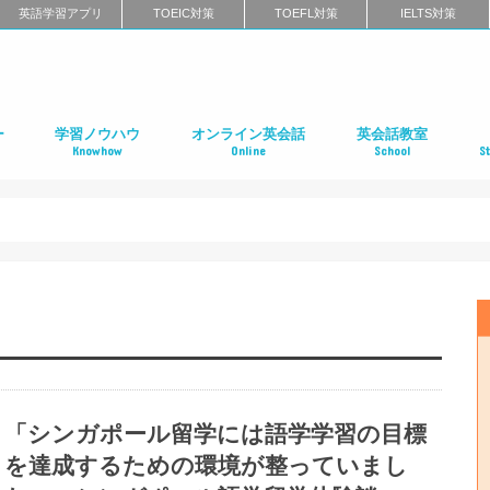
英語学習アプリ
TOEIC対策
TOEFL対策
IELTS対策
ー
学習ノウハウ
オンライン英会話
英会話教室
Knowhow
Online
School
S
ン
第二言語習得（SLA）
英語学習メソッド
ビジネス英語
リーディング
リスニング
スピーキング
ライティング
発音
英語学習に関するよくある質問
インタビュー特集
はじめてのオンライン英会話
オンライン英会話スクールのまとめ
特徴別に選ぶオンライン英会話
オンライン英会話の口コミ
オンライン英会話に関するよくある質問
はじめての英会話スク
英会話スクールのまと
特徴別に選ぶ英会話ス
コーチング式の英会話
ハイエンド向け英会話
英語発音矯正スクール
ライティングスクール
英会話スクールの口コ
英会話スクールに関す
全国の英会話スクール
社
留
語
フ
ア
イ
カ
オ
ニ
デ
マ
ワ
国
「シンガポール留学には語学学習の目標
を達成するための環境が整っていまし