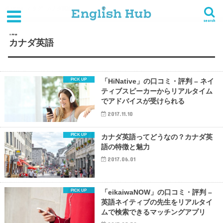
HOME
タグ : カナダ英語
search
TAG
カナダ英語
「HiNative」の口コミ・評判 – ネイ
ティブスピーカーからリアルタイム
でアドバイスが受けられる
2017.11.10
カナダ英語ってどうなの？カナダ英
語の特徴と魅力
2017.06.01
「eikaiwaNOW」の口コミ・評判 –
英語ネイティブの先生をリアルタイ
ムで検索できるマッチングアプリ