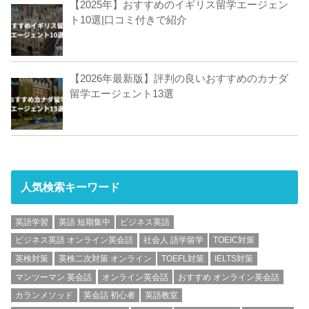
【2025年】おすすめのイギリス留学エージェン
ト10選|口コミ付きで紹介
【2026年最新版】評判の良いおすすめのカナダ
留学エージェント13選
人気検索キーワード
英語学習
英語 短期集中
ビジネス英語
ビジネス英語 オンライン英会話
社会人 語学留学
TOEIC対策
英検対策
英検二次対策 オンライン
TOEFL対策
IELTS対策
マンツーマン 英会話
オンライン英会話
おすすめ オンライン英会話
カランメソッド
英会話 初心者
英語教室