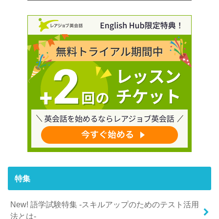
特集
New! 語学試験特集 -スキルアップのためのテスト活用
法とは-