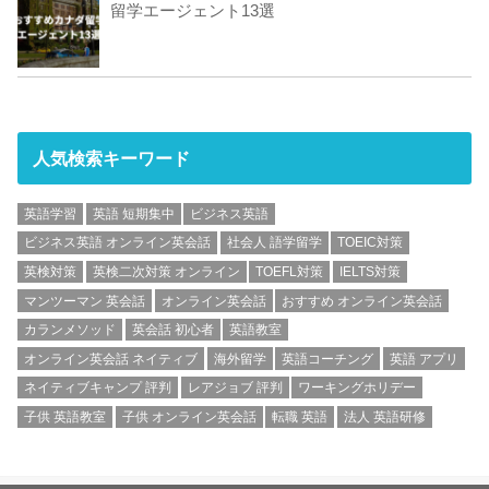
留学エージェント13選
人気検索キーワード
英語学習
英語 短期集中
ビジネス英語
ビジネス英語 オンライン英会話
社会人 語学留学
TOEIC対策
英検対策
英検二次対策 オンライン
TOEFL対策
IELTS対策
マンツーマン 英会話
オンライン英会話
おすすめ オンライン英会話
カランメソッド
英会話 初心者
英語教室
オンライン英会話 ネイティブ
海外留学
英語コーチング
英語 アプリ
ネイティブキャンプ 評判
レアジョブ 評判
ワーキングホリデー
子供 英語教室
子供 オンライン英会話
転職 英語
法人 英語研修