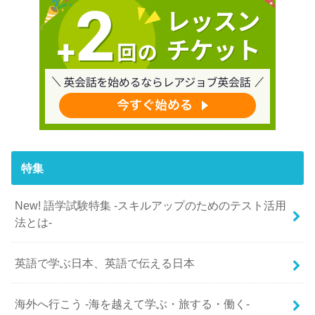
特集
New! 語学試験特集 -スキルアップのためのテスト活用
法とは-
英語で学ぶ日本、英語で伝える日本
海外へ行こう -海を越えて学ぶ・旅する・働く-