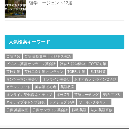
留学エージェント13選
人気検索キーワード
英語学習
英語 短期集中
ビジネス英語
ビジネス英語 オンライン英会話
社会人 語学留学
TOEIC対策
英検対策
英検二次対策 オンライン
TOEFL対策
IELTS対策
マンツーマン 英会話
オンライン英会話
おすすめ オンライン英会話
カランメソッド
英会話 初心者
英語教室
オンライン英会話 ネイティブ
海外留学
英語コーチング
英語 アプリ
ネイティブキャンプ 評判
レアジョブ 評判
ワーキングホリデー
子供 英語教室
子供 オンライン英会話
転職 英語
法人 英語研修