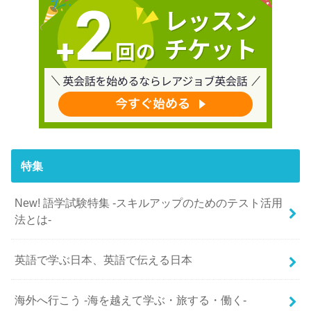
特集
New! 語学試験特集 -スキルアップのためのテスト活用
法とは-
英語で学ぶ日本、英語で伝える日本
海外へ行こう -海を越えて学ぶ・旅する・働く-