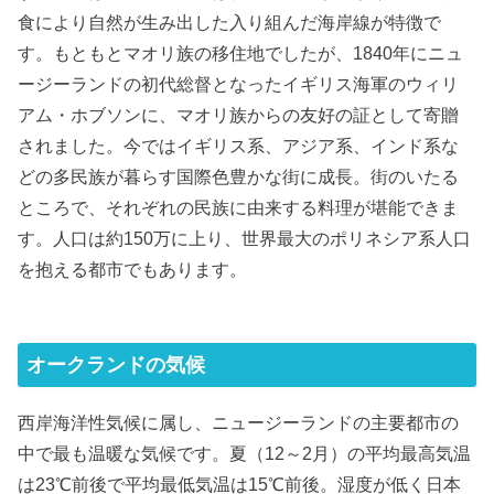
食により自然が生み出した入り組んだ海岸線が特徴で
す。もともとマオリ族の移住地でしたが、1840年にニュ
ージーランドの初代総督となったイギリス海軍のウィリ
アム・ホブソンに、マオリ族からの友好の証として寄贈
されました。今ではイギリス系、アジア系、インド系な
どの多民族が暮らす国際色豊かな街に成長。街のいたる
ところで、それぞれの民族に由来する料理が堪能できま
す。人口は約150万に上り、世界最大のポリネシア系人口
を抱える都市でもあります。
オークランドの気候
西岸海洋性気候に属し、ニュージーランドの主要都市の
中で最も温暖な気候です。夏（12～2月）の平均最高気温
は23℃前後で平均最低気温は15℃前後。湿度が低く日本