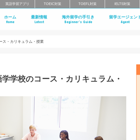
英語学習アプリ
TOEIC対策
TOEFL対策
IELTS対策
ホーム
最新情報
海外留学の手引き
留学エージェン
Home
Latest
Beginner’s Guide
Agent
社会人の語学留学
語学学校の種類
語学留学のメリットとデメリット
語学学校のカリキュラム
語学学校に来る生徒の属性
語学留学の期間
語学留学の費用相場
語学留学の流れ
ワーキングホリデー
留学エージェント
留学エージェント
留学エージェント
留学エージェント
ース・カリキュラム・授業
語学学校のコース・カリキュラム・