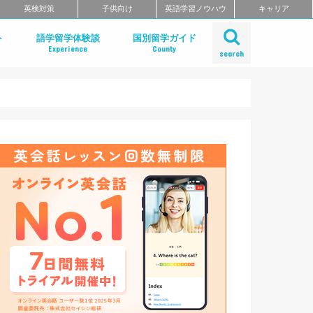
英検対策
子供向け
英語学習ノウハウ
キャリア
ト
語学留学体験談
国別留学ガイド
Experience
County
search
とは？
のメリット
の選び方
のまとめ
アメリカ
カナダ
イギリス
アイルランド
オーストラリア
ニュージーランド
フィリピン
フィジー
シンガポール
マレーシア
マルタ
フィリピン留学
アメリカ留学
イギリス留学
カナダ留学
オーストラリア留学
ニュージーランド留学
デンマーク留学
マルタ留学
国内留学・英会話合宿