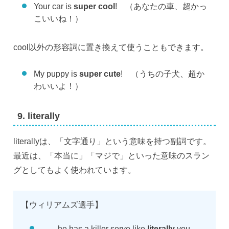
Your car is
super cool
! （あなたの車、超かっ
こいいね！）
cool以外の形容詞に置き換えて使うこともできます。
My puppy is
super cute
! （うちの子犬、超か
わいいよ！）
9. literally
literallyは、「文字通り」という意味を持つ副詞です。
最近は、「本当に」「マジで」といった意味のスラン
グとしてもよく使われています。
【ウィリアムズ選手】
……he has a killer serve like
literally
you