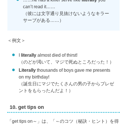
can’t read it……
（彼には文字通り見抜けないようなキラー
サーブがある……）
＜例文＞
I
literally
almost died of thirst!
（のどが渇いて、マジで死ぬところだった！）
Literally
thousands of boys gave me presents
on my birthday!
（誕生日にマジでたくさんの男の子からプレゼ
ントをもらったんだよ！）
10. get tips on
「get tips on～」は、「～のコツ（秘訣・ヒント）を得