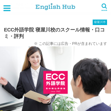
HOME
英会話スクール一覧
近畿
大阪府
寝屋川市
ECC外語学院 寝屋川校のスクール情報・口コミ・評判
search
寝屋川市
ECC外語学院 寝屋川校のスクール情報・口コ
ミ・評判
※ この記事には広告・PRが含まれています