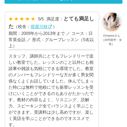
とても満足し
5
/
5
満足度：
た
（校舎：
寝屋川校
）
期間：2009年から2013年まで ／ コース：日
Christineさん
常英会話 ／ 形式：グループレッスン（5名以
（20代前半・女
性）
上）
スタッフ、講師共にとてもフレンドリーで楽
しい教室でした。レッスンのこと以外にも相
談事や雑談も気軽にできる環境でした。教室
のメンバーもフレンドリーな方が多く男女関
係なくよくお話していました。休んでしまっ
た時には無料で他校にでも振替レッスンを受
けにいくことができるのもありがたかったで
す。教材の内容もよく、リスニング、読解
力、スピーキング全てバランスよく学ぶこと
ができます。受講料は少し高めですが、楽し
く英語を学ぶことができるのでオススメで
す。