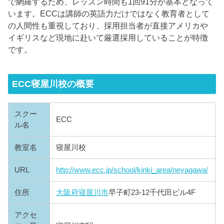
で網羅するため、レッスン時間も1回91分が基本となって
います。ECCは講師の英語力だけではなく教育者として
の人間性も重視しており、採用担当者が直接アメリカや
イギリスなど現地に赴いて厳選採用していることが特徴
です。
ECC寝屋川校の概要
スクー
ECC
ル名
教室名
寝屋川校
URL
http://www.ecc.jp/school/kinki_area/neyagawa/
住所
大阪府
寝屋川市
早子町23-12千代田ビル4F
アクセ