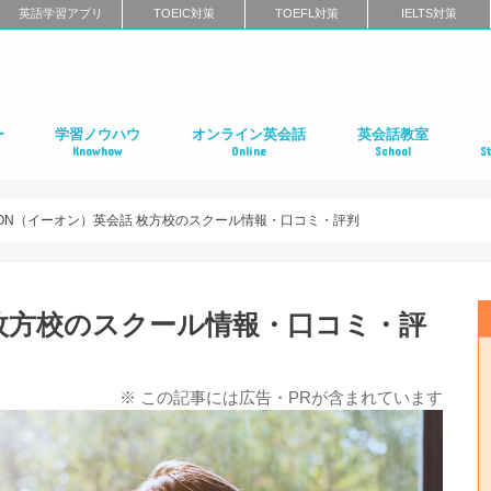
英語学習アプリ
TOEIC対策
TOEFL対策
IELTS対策
ー
学習ノウハウ
オンライン英会話
英会話教室
Knowhow
Online
School
S
ン
第二言語習得（SLA）
英語学習メソッド
ビジネス英語
リーディング
リスニング
スピーキング
ライティング
発音
英語学習に関するよくある質問
インタビュー特集
はじめてのオンライン英会話
オンライン英会話スクールのまとめ
特徴別に選ぶオンライン英会話
オンライン英会話の口コミ
オンライン英会話に関するよくある質問
はじめての英会話スク
英会話スクールのまと
特徴別に選ぶ英会話ス
コーチング式の英会話
ハイエンド向け英会話
英語発音矯正スクール
ライティングスクール
英会話スクールの口コ
英会話スクールに関す
全国の英会話スクール
社
留
語
フ
ア
イ
カ
オ
ニ
デ
マ
ワ
国
EON（イーオン）英会話 枚方校のスクール情報・口コミ・評判
 枚方校のスクール情報・口コミ・評
※ この記事には広告・PRが含まれています