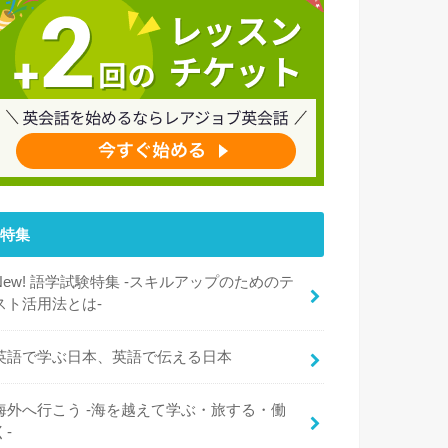
特集
New! 語学試験特集 -スキルアップのためのテ
スト活用法とは-
英語で学ぶ日本、英語で伝える日本
海外へ行こう -海を越えて学ぶ・旅する・働
く-