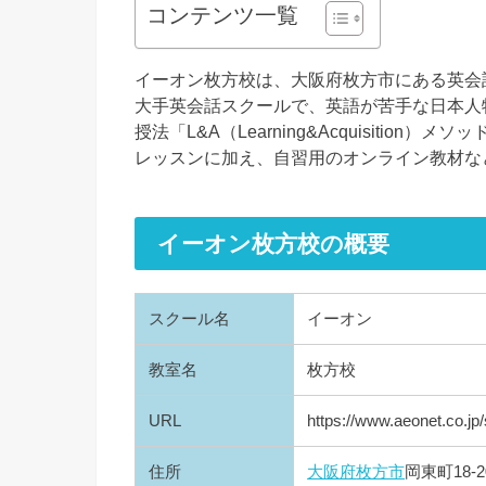
コンテンツ一覧
イーオン枚方校は、大阪府枚方市にある英会
大手英会話スクールで、英語が苦手な日本人
授法「L&A（Learning&Acquisiti
レッスンに加え、自習用のオンライン教材な
イーオン枚方校の概要
スクール名
イーオン
教室名
枚方校
URL
https://www.aeonet.co.jp
住所
大阪府
枚方市
岡東町18-