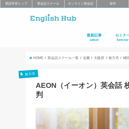
英語学習トップ
英会話スクール
オンライン英会話
留学
最新記事
セミナ
Latest
Seminar
オンライン英会話
英会話教室
留学
アプリ
教材
TOEIC
TOEFL
新商品
キャンペーン
キャリア
東京
大阪
名古屋
オンライ
HOME
英会話スクール一覧
近畿
大阪府
枚方市
A
枚方市
AEON（イーオン）英会話
判