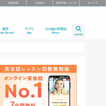
英検対策
子供向け
英語学習ノウハウ
キャリア
留学
アプリ
その他の学習法
tudy Abroad
App
Others
search
ール
め
クール
スクール
スクール
ミ
るよくある質問
校舎一覧
会人の語学留学
学エージェント
学留学の体験談
ィリピン語学留学
メリカ語学留学
ギリス語学留学
ナダ語学留学
ーストラリア語学留学
ュージーランド語学留学
ンマーク留学
ルタ語学留学
ーキングホリデー
内留学・英会話合宿
レアジョブ英会話
DMM英会話
Bizmates（ビズメイツ）
ネイティブキャンプ
EFイングリッシュライブ
オンライン英会話の一覧を見る
口コミから選ぶオンライン英会話
ネイティブ講師と話せるオンライン英会話
ビジネス英語に強いオンライン英会話
価格の安さで選ぶオンライン英会話
無料体験がお得なオンライン英会話
TOEFL・IELTSに強いオンライン英会話
TOEIC対策に強いオンライン英会話
日本人講師と話せるオンライン英会話
レッスン受け放題のオンライン英会話
初心者におすすめのオンライン英会話
中・上級者におすすめのオンライン英会話
ポイント制・チケット制のオンライン英会
中学生におすすめのオンライン英会話
オンライン英会話の比較一覧を見る
iPhoneアプリ
Androidアプリ
リーディングアプリ
リスニングアプリ
ライティングアプリ
スピーキングアプリ
発音アプリ
文法アプリ
単語アプリ
TOEICアプリ
TOEFLアプリ
IELTSアプリ
Gabaマンツーマン英会話
ベルリッツ
シェーン英会話
NOVA
日米英語学院
ECC外語学院
英会話イーオン
ロゼッタストーン・ラーニングセンター
ワンナップ英会話
b わたしの英会話
バークレーハウス語学センター
LIBERTY
ネス外国語会話
ステージライン
FORWARD
イングリッシュビレッジ
ミライズ英会話
アルプロス
コペル英会話教室
口コミから選ぶ英会話スクール
短期集中型プログラムの英会話スクール
マンツーマンで選ぶ英会話スクール
TOEIC対策に強い英会話スクール
価格の安さで選ぶ英会話スクール
デイタイムプランがある
女性限定の英会話スクール
中学生におすすめの英語教室
ENGLISH COMPANY
STRAIL（ストレイル）
プログリット（PROGRIT）
トライズ
ライザップイングリッシュ
One Month Program
スパルタ英会話
プレゼンス
24/7English
スマートメソッド®
ENGLEAD（イングリード）
ABCEED ENGLISH（エービーシード・イ
the courage
ぼくらの英語コーチング
スタディサプリ パーソナルコーチ
ALUGO
VERITAS English
ロゼッタストーン Premium Club
ハミングバード
speek
英文添削アイディー
フルーツフルイングリッシュ
塾・家庭教師
英会話教材で学ぶ
英会話カフェで学ぶ
英会話サークルで学ぶ
英語・英会話合宿
ポッドキャストで学ぶ
動画で学ぶ
書籍で学ぶ
無料で学べる
話
ングリッシュ）