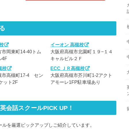
る
方校
イーオン 高槻校
市岡東町14-40トム
大阪府高槻市北園町１９−１４
4F
キャルビル２Ｆ
槻校
ECC ＪＲ高槻校
市高槻町17-4 セン
大阪府高槻市芥川町1-2アクト
ケット2F
アモーレ1FP駐車場あり
めの英会話スクールPICK UP！
話スクールを厳選ピックアップしご紹介しています。