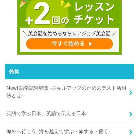
特集
New! 語学試験特集 -スキルアップのためのテスト活用
法とは-
英語で学ぶ日本、英語で伝える日本
海外へ行こう -海を越えて学ぶ・旅する・働く-