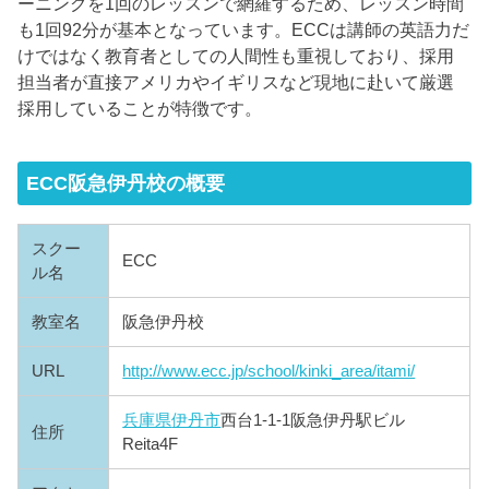
ーニングを1回のレッスンで網羅するため、レッスン時間
も1回92分が基本となっています。ECCは講師の英語力だ
けではなく教育者としての人間性も重視しており、採用
担当者が直接アメリカやイギリスなど現地に赴いて厳選
採用していることが特徴です。
ECC阪急伊丹校の概要
スクー
ECC
ル名
教室名
阪急伊丹校
URL
http://www.ecc.jp/school/kinki_area/itami/
兵庫県
伊丹市
西台1-1-1阪急伊丹駅ビル
住所
Reita4F