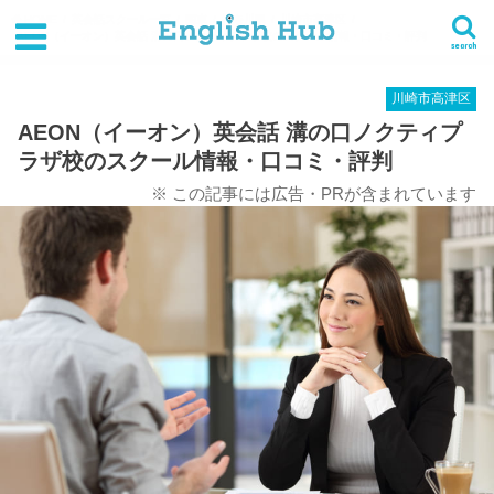
HOME
英会話スクール一覧
関東
神奈川県
川崎市高津区
AEON（イーオン）英会話 溝の口ノクティプラザ校のスクール情報・口コミ・評判
search
川崎市高津区
AEON（イーオン）英会話 溝の口ノクティプ
ラザ校のスクール情報・口コミ・評判
※ この記事には広告・PRが含まれています