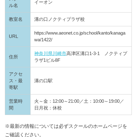
イーオン
ル名
教室名
溝の口ノクティプラザ校
https://www.aeonet.co.jp/school/kanto/kanaga
URL
wa/1422/
神奈川県
川崎市
高津区溝口1-3-1 ノクティプ
住所
ラザ1ビル8F
アクセ
ス・最
溝の口駅
寄駅
営業時
火～金：12:00～21:00／土：10:00～19:00／
間
日月祝：休校
※最新の情報については必ずスクールのホームページを
ご確認ください。