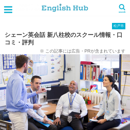
HOME
英会話スクール一覧
関東
千葉県
松戸市
シェーン英会話 新八柱校のスクール情報・口コミ・評判
search
松戸市
シェーン英会話 新八柱校のスクール情報・口
コミ・評判
※ この記事には広告・PRが含まれています