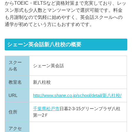
からTOEIC・IELTSなど資格対策まで充実しており、レッ
スン形式も少人数とマンツーマンで選択可能です。料金
も月謝制なので気軽に始めやすく、英会話スクールへの
通学が初めてという方にもおすすめです。
シェーン英会話新八柱校の概要
スクー
シェーン英会話
ル名
教室名
新八柱校
URL
http://www.shane.co.jp/school/detail/新八柱校/
千葉県
松戸市
日暮2-3-15グリーンプラザ八柱
住所
第一2Ｆ
アクセ