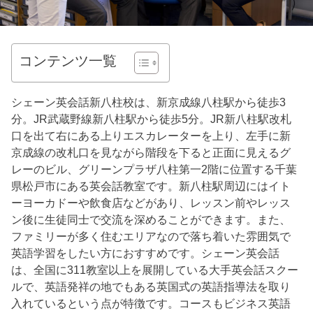
コンテンツ一覧
シェーン英会話新八柱校は、新京成線八柱駅から徒歩3
分。JR武蔵野線新八柱駅から徒歩5分。JR新八柱駅改札
口を出て右にある上りエスカレーターを上り、左手に新
京成線の改札口を見ながら階段を下ると正面に見えるグ
レーのビル、グリーンプラザ八柱第一2階に位置する千葉
県松戸市にある英会話教室です。新八柱駅周辺にはイト
ーヨーカドーや飲食店などがあり、レッスン前やレッス
ン後に生徒同士で交流を深めることができます。また、
ファミリーが多く住むエリアなので落ち着いた雰囲気で
英語学習をしたい方におすすめです。シェーン英会話
は、全国に311教室以上を展開している大手英会話スクー
ルで、英語発祥の地でもある英国式の英語指導法を取り
入れているという点が特徴です。コースもビジネス英語