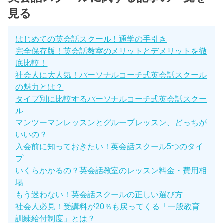
見る
はじめての英会話スクール！通学の手引き
完全保存版！英会話教室のメリットとデメリットを徹
底比較！
社会人に大人気！パーソナルコーチ式英会話スクール
の魅力とは？
タイプ別に比較するパーソナルコーチ式英会話スクー
ル
マンツーマンレッスンとグループレッスン、どっちが
いいの？
入会前に知っておきたい！英会話スクール5つのタイ
プ
いくらかかるの？英会話教室のレッスン料金・費用相
場
もう迷わない！英会話スクールの正しい選び方
社会人必見！受講料が20％も戻ってくる「一般教育
訓練給付制度」とは？