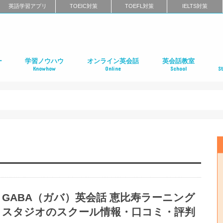
英語学習アプリ
TOEIC対策
TOEFL対策
IELTS対策
ー
学習ノウハウ
オンライン英会話
英会話教室
Knowhow
Online
School
S
ン
第二言語習得（SLA）
英語学習メソッド
ビジネス英語
リーディング
リスニング
スピーキング
ライティング
発音
英語学習に関するよくある質問
インタビュー特集
はじめてのオンライン英会話
オンライン英会話スクールのまとめ
特徴別に選ぶオンライン英会話
オンライン英会話の口コミ
オンライン英会話に関するよくある質問
はじめての英会話スク
英会話スクールのまと
特徴別に選ぶ英会話ス
コーチング式の英会話
ハイエンド向け英会話
英語発音矯正スクール
ライティングスクール
英会話スクールの口コ
英会話スクールに関す
全国の英会話スクール
社
留
語
フ
ア
イ
カ
オ
ニ
デ
マ
ワ
国
GABA（ガバ）英会話 恵比寿ラーニング
スタジオのスクール情報・口コミ・評判