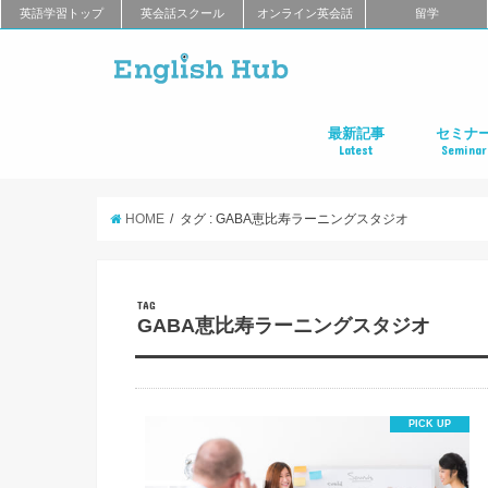
英語学習トップ
英会話スクール
オンライン英会話
留学
最新記事
セミナ
Latest
Seminar
オンライン英会話
英会話教室
留学
アプリ
教材
TOEIC
TOEFL
新商品
キャンペーン
キャリア
東京
大阪
名古屋
オンライ
HOME
タグ : GABA恵比寿ラーニングスタジオ
TAG
GABA恵比寿ラーニングスタジオ