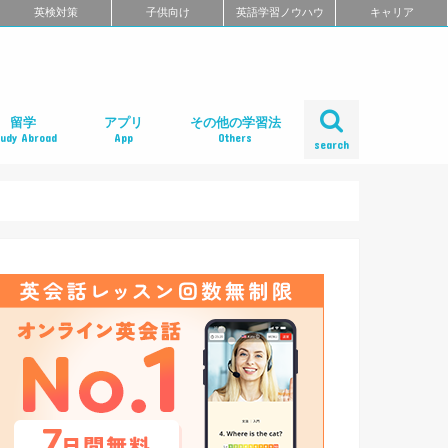
英検対策
子供向け
英語学習ノウハウ
キャリア
留学
アプリ
その他の学習法
tudy Abroad
App
Others
search
ール
め
クール
スクール
スクール
ミ
るよくある質問
校舎一覧
会人の語学留学
学エージェント
学留学の体験談
ィリピン語学留学
メリカ語学留学
ギリス語学留学
ナダ語学留学
ーストラリア語学留学
ュージーランド語学留学
ンマーク留学
ルタ語学留学
ーキングホリデー
内留学・英会話合宿
レアジョブ英会話
DMM英会話
Bizmates（ビズメイツ）
ネイティブキャンプ
EFイングリッシュライブ
オンライン英会話の一覧を見る
口コミから選ぶオンライン英会話
ネイティブ講師と話せるオンライン英会話
ビジネス英語に強いオンライン英会話
価格の安さで選ぶオンライン英会話
無料体験がお得なオンライン英会話
TOEFL・IELTSに強いオンライン英会話
TOEIC対策に強いオンライン英会話
日本人講師と話せるオンライン英会話
レッスン受け放題のオンライン英会話
初心者におすすめのオンライン英会話
中・上級者におすすめのオンライン英会話
ポイント制・チケット制のオンライン英会
中学生におすすめのオンライン英会話
オンライン英会話の比較一覧を見る
iPhoneアプリ
Androidアプリ
リーディングアプリ
リスニングアプリ
ライティングアプリ
スピーキングアプリ
発音アプリ
文法アプリ
単語アプリ
TOEICアプリ
TOEFLアプリ
IELTSアプリ
Gabaマンツーマン英会話
ベルリッツ
シェーン英会話
NOVA
日米英語学院
ECC外語学院
英会話イーオン
ロゼッタストーン・ラーニングセンター
ワンナップ英会話
b わたしの英会話
バークレーハウス語学センター
LIBERTY
ネス外国語会話
ステージライン
FORWARD
イングリッシュビレッジ
ミライズ英会話
アルプロス
コペル英会話教室
口コミから選ぶ英会話スクール
短期集中型プログラムの英会話スクール
マンツーマンで選ぶ英会話スクール
TOEIC対策に強い英会話スクール
価格の安さで選ぶ英会話スクール
デイタイムプランがある
女性限定の英会話スクール
中学生におすすめの英語教室
ENGLISH COMPANY
STRAIL（ストレイル）
プログリット（PROGRIT）
トライズ
ライザップイングリッシュ
One Month Program
スパルタ英会話
プレゼンス
24/7English
スマートメソッド®
ENGLEAD（イングリード）
ABCEED ENGLISH（エービーシード・イ
the courage
ぼくらの英語コーチング
スタディサプリ パーソナルコーチ
ALUGO
VERITAS English
ロゼッタストーン Premium Club
ハミングバード
speek
英文添削アイディー
フルーツフルイングリッシュ
塾・家庭教師
英会話教材で学ぶ
英会話カフェで学ぶ
英会話サークルで学ぶ
英語・英会話合宿
ポッドキャストで学ぶ
動画で学ぶ
書籍で学ぶ
無料で学べる
話
ングリッシュ）