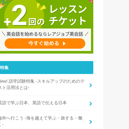
特集
New! 語学試験特集 -スキルアップのためのテ
スト活用法とは-
英語で学ぶ日本、英語で伝える日本
海外へ行こう -海を越えて学ぶ・旅する・働
く-