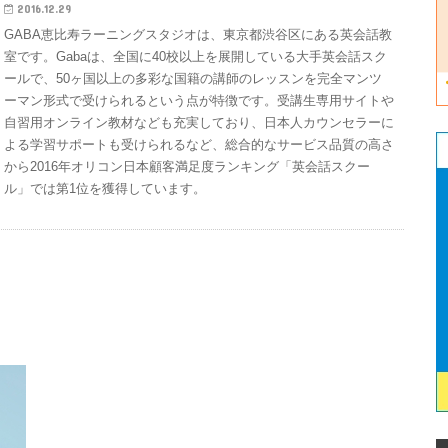
2016.12.29
GABA恵比寿ラーニングスタジオは、東京都渋谷区にある英会話教
室です。Gabaは、全国に40校以上を展開している大手英会話スク
ールで、50ヶ国以上の多彩な国籍の講師のレッスンを完全マンツ
ーマン形式で受けられるという点が特徴です。受講生専用サイトや
自習用オンライン教材なども充実しており、日本人カウンセラーに
よる学習サポートも受けられるなど、総合的なサービス品質の高さ
から2016年オリコン日本顧客満足度ランキング「英会話スクー
ル」では第1位を獲得しています。