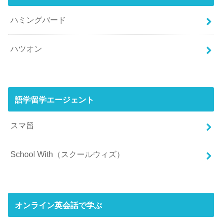
ハミングバード
ハツオン
語学留学エージェント
スマ留
School With（スクールウィズ）
オンライン英会話で学ぶ