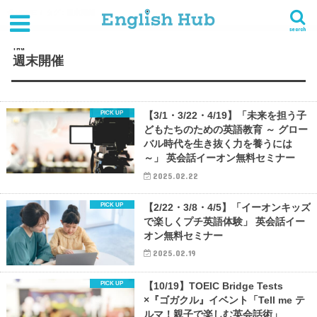
HOME
タグ : 週末開催
search
TAG
週末開催
【3/1・3/22・4/19】「未来を担う子
どもたちのための英語教育 ～ グロー
バル時代を生き抜く力を養うには
～」 英会話イーオン無料セミナー
2025.02.22
【2/22・3/8・4/5】「イーオンキッズ
で楽しくプチ英語体験」 英会話イー
オン無料セミナー
2025.02.19
【10/19】TOEIC Bridge Tests
×『ゴガクル』イベント「Tell me テ
ルマ！親子で楽しむ英会話術」