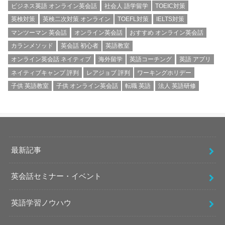
ビジネス英語 オンライン英会話
社会人 語学留学
TOEIC対策
英検対策
英検二次対策 オンライン
TOEFL対策
IELTS対策
マンツーマン 英会話
オンライン英会話
おすすめ オンライン英会話
カランメソッド
英会話 初心者
英語教室
オンライン英会話 ネイティブ
海外留学
英語コーチング
英語 アプリ
ネイティブキャンプ 評判
レアジョブ 評判
ワーキングホリデー
子供 英語教室
子供 オンライン英会話
転職 英語
法人 英語研修
最新記事
英会話セミナー・イベント
英語学習ノウハウ