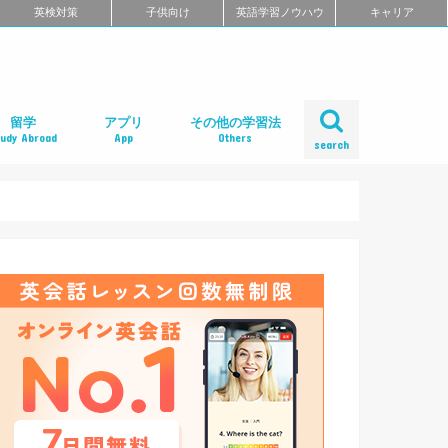
英検対策
子供向け
英語学習ノウハウ
キャリア
留学
アプリ
その他の学習法
tudy Abroad
App
Others
search
ール
め
クール
スクール
スクール
ミ
るよくある質問
校舎一覧
会人の語学留学
学エージェント
学留学の体験談
ィリピン語学留学
メリカ語学留学
ギリス語学留学
ナダ語学留学
ーストラリア語学留学
ュージーランド語学留学
ンマーク留学
ルタ語学留学
ーキングホリデー
内留学・英会話合宿
レアジョブ英会話
DMM英会話
Bizmates（ビズメイツ）
ネイティブキャンプ
EFイングリッシュライブ
オンライン英会話の一覧を見る
口コミから選ぶオンライン英会話
ネイティブ講師と話せるオンライン英会話
ビジネス英語に強いオンライン英会話
価格の安さで選ぶオンライン英会話
無料体験がお得なオンライン英会話
TOEFL・IELTSに強いオンライン英会話
TOEIC対策に強いオンライン英会話
日本人講師と話せるオンライン英会話
レッスン受け放題のオンライン英会話
初心者におすすめのオンライン英会話
中・上級者におすすめのオンライン英会話
ポイント制・チケット制のオンライン英会
中学生におすすめのオンライン英会話
オンライン英会話の比較一覧を見る
iPhoneアプリ
Androidアプリ
リーディングアプリ
リスニングアプリ
ライティングアプリ
スピーキングアプリ
発音アプリ
文法アプリ
単語アプリ
TOEICアプリ
TOEFLアプリ
IELTSアプリ
Gabaマンツーマン英会話
ベルリッツ
シェーン英会話
NOVA
日米英語学院
ECC外語学院
英会話イーオン
ロゼッタストーン・ラーニングセンター
ワンナップ英会話
b わたしの英会話
バークレーハウス語学センター
LIBERTY
ネス外国語会話
ステージライン
FORWARD
イングリッシュビレッジ
ミライズ英会話
アルプロス
コペル英会話教室
口コミから選ぶ英会話スクール
短期集中型プログラムの英会話スクール
マンツーマンで選ぶ英会話スクール
TOEIC対策に強い英会話スクール
価格の安さで選ぶ英会話スクール
デイタイムプランがある
女性限定の英会話スクール
中学生におすすめの英語教室
ENGLISH COMPANY
STRAIL（ストレイル）
プログリット（PROGRIT）
トライズ
ライザップイングリッシュ
One Month Program
スパルタ英会話
プレゼンス
24/7English
スマートメソッド®
ENGLEAD（イングリード）
ABCEED ENGLISH（エービーシード・イ
the courage
ぼくらの英語コーチング
スタディサプリ パーソナルコーチ
ALUGO
VERITAS English
ロゼッタストーン Premium Club
ハミングバード
speek
英文添削アイディー
フルーツフルイングリッシュ
塾・家庭教師
英会話教材で学ぶ
英会話カフェで学ぶ
英会話サークルで学ぶ
英語・英会話合宿
ポッドキャストで学ぶ
動画で学ぶ
書籍で学ぶ
無料で学べる
話
ングリッシュ）