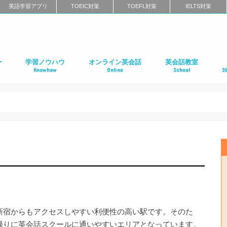
英語学習アプリ
TOEIC対策
TOEFL対策
IELTS対策
ー
学習ノウハウ
オンライン英会話
英会話教室
Knowhow
Online
School
S
ン
第二言語習得（SLA）
英語学習メソッド
ビジネス英語
リーディング
リスニング
スピーキング
ライティング
発音
英語学習に関するよくある質問
インタビュー特集
はじめてのオンライン英会話
オンライン英会話スクールのまとめ
特徴別に選ぶオンライン英会話
オンライン英会話の口コミ
オンライン英会話に関するよくある質問
はじめての英会話スク
英会話スクールのまと
特徴別に選ぶ英会話ス
コーチング式の英会話
ハイエンド向け英会話
英語発音矯正スクール
ライティングスクール
英会話スクールの口コ
英会話スクールに関す
全国の英会話スクール
社
留
語
フ
ア
イ
カ
オ
ニ
デ
マ
ワ
国
新宿からもアクセスしやすい利便性の高い駅です。そのた
帰りに英会話スクールに通いやすいエリアとなっています。