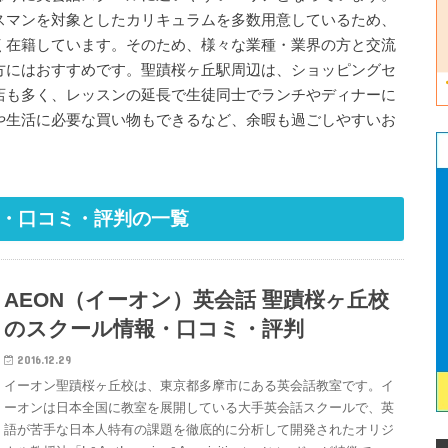
スマンを対象としたカリキュラムを多数用意しているため、
く在籍しています。そのため、様々な業種・業界の方と交流
方にはおすすめです。聖蹟桜ヶ丘駅周辺は、ショッピングセ
店も多く、レッスンの延長で生徒同士でランチやディナーに
や生活に必要な買い物もできるなど、余暇も過ごしやすいお
・口コミ・評判の一覧
AEON（イーオン）英会話 聖蹟桜ヶ丘校
のスクール情報・口コミ・評判
2016.12.29
イーオン聖蹟桜ヶ丘校は、東京都多摩市にある英会話教室です。イ
ーオンは日本全国に教室を展開している大手英会話スクールで、英
語が苦手な日本人特有の課題を徹底的に分析して開発されたオリジ