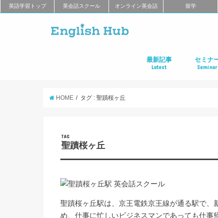
英語学習トップ
英会話スクール
オンライン英会話
留学
最新記事
セミナ
Latest
Seminar
オンライン英会話
英会話教室
留学
アプリ
教材
TOEIC
TOEFL
新商品
キャンペーン
キャリア
東京
大阪
名古屋
オンライ
HOME
タグ : 聖蹟桜ヶ丘
TAG
聖蹟桜ヶ丘
聖蹟桜ヶ丘駅は、京王電鉄京王線が通る駅で、
め、仕事に忙しいビジネスマンであっても仕事