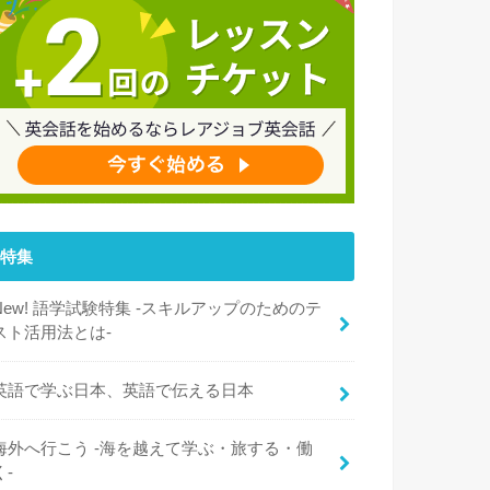
特集
New! 語学試験特集 -スキルアップのためのテ
スト活用法とは-
英語で学ぶ日本、英語で伝える日本
海外へ行こう -海を越えて学ぶ・旅する・働
く-