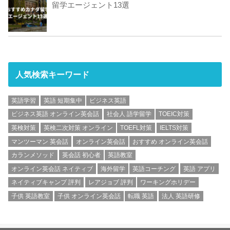
留学エージェント13選
人気検索キーワード
英語学習
英語 短期集中
ビジネス英語
ビジネス英語 オンライン英会話
社会人 語学留学
TOEIC対策
英検対策
英検二次対策 オンライン
TOEFL対策
IELTS対策
マンツーマン 英会話
オンライン英会話
おすすめ オンライン英会話
カランメソッド
英会話 初心者
英語教室
オンライン英会話 ネイティブ
海外留学
英語コーチング
英語 アプリ
ネイティブキャンプ 評判
レアジョブ 評判
ワーキングホリデー
子供 英語教室
子供 オンライン英会話
転職 英語
法人 英語研修