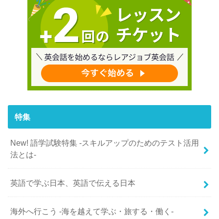
特集
New! 語学試験特集 -スキルアップのためのテスト活用
法とは-
英語で学ぶ日本、英語で伝える日本
海外へ行こう -海を越えて学ぶ・旅する・働く-