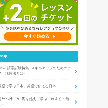
特集
New! 語学試験特集 -スキルアップのためのテ
スト活用法とは-
英語で学ぶ日本、英語で伝える日本
海外へ行こう -海を越えて学ぶ・旅する・働
く-