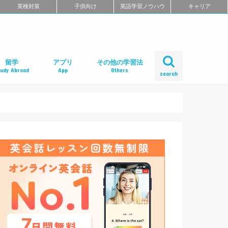
英検対策
子供向け
英語学習ノウハウ
キャリア
留学
アプリ
その他の学習法
tudy Abroad
App
Others
search
ール
め
クール
スクール
スクール
ミ
るよくある質問
校舎一覧
会人の語学留学
学エージェント
学留学の体験談
ィリピン語学留学
メリカ語学留学
ギリス語学留学
ナダ語学留学
ーストラリア語学留学
ュージーランド語学留学
ンマーク留学
ルタ語学留学
ーキングホリデー
内留学・英会話合宿
レアジョブ英会話
DMM英会話
Bizmates（ビズメイツ）
ネイティブキャンプ
EFイングリッシュライブ
オンライン英会話の一覧を見る
口コミから選ぶオンライン英会話
ネイティブ講師と話せるオンライン英会話
ビジネス英語に強いオンライン英会話
価格の安さで選ぶオンライン英会話
無料体験がお得なオンライン英会話
TOEFL・IELTSに強いオンライン英会話
TOEIC対策に強いオンライン英会話
日本人講師と話せるオンライン英会話
レッスン受け放題のオンライン英会話
初心者におすすめのオンライン英会話
中・上級者におすすめのオンライン英会話
ポイント制・チケット制のオンライン英会
中学生におすすめのオンライン英会話
オンライン英会話の比較一覧を見る
iPhoneアプリ
Androidアプリ
リーディングアプリ
リスニングアプリ
ライティングアプリ
スピーキングアプリ
発音アプリ
文法アプリ
単語アプリ
TOEICアプリ
TOEFLアプリ
IELTSアプリ
Gabaマンツーマン英会話
ベルリッツ
シェーン英会話
NOVA
日米英語学院
ECC外語学院
英会話イーオン
ロゼッタストーン・ラーニングセンター
ワンナップ英会話
b わたしの英会話
バークレーハウス語学センター
LIBERTY
ネス外国語会話
ステージライン
FORWARD
イングリッシュビレッジ
ミライズ英会話
アルプロス
コペル英会話教室
口コミから選ぶ英会話スクール
短期集中型プログラムの英会話スクール
マンツーマンで選ぶ英会話スクール
TOEIC対策に強い英会話スクール
価格の安さで選ぶ英会話スクール
デイタイムプランがある
女性限定の英会話スクール
中学生におすすめの英語教室
ENGLISH COMPANY
STRAIL（ストレイル）
プログリット（PROGRIT）
トライズ
ライザップイングリッシュ
One Month Program
スパルタ英会話
プレゼンス
24/7English
スマートメソッド®
ENGLEAD（イングリード）
ABCEED ENGLISH（エービーシード・イ
the courage
ぼくらの英語コーチング
スタディサプリ パーソナルコーチ
ALUGO
VERITAS English
ロゼッタストーン Premium Club
ハミングバード
speek
英文添削アイディー
フルーツフルイングリッシュ
塾・家庭教師
英会話教材で学ぶ
英会話カフェで学ぶ
英会話サークルで学ぶ
英語・英会話合宿
ポッドキャストで学ぶ
動画で学ぶ
書籍で学ぶ
無料で学べる
話
ングリッシュ）