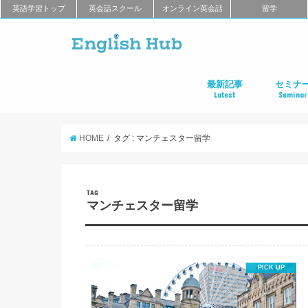
英語学習トップ
英会話スクール
オンライン英会話
留学
最新記事
セミナ
Latest
Seminar
オンライン英会話
英会話教室
留学
アプリ
教材
TOEIC
TOEFL
新商品
キャンペーン
キャリア
東京
大阪
名古屋
オンライ
HOME
タグ : マンチェスター留学
TAG
マンチェスター留学