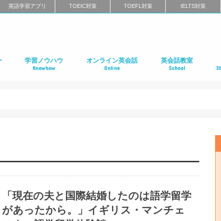
英語学習アプリ
TOEIC対策
TOEFL対策
IELTS対策
ー
学習ノウハウ
オンライン英会話
英会話教室
Knowhow
Online
School
S
ン
第二言語習得（SLA）
英語学習メソッド
ビジネス英語
リーディング
リスニング
スピーキング
ライティング
発音
英語学習に関するよくある質問
インタビュー特集
はじめてのオンライン英会話
オンライン英会話スクールのまとめ
特徴別に選ぶオンライン英会話
オンライン英会話の口コミ
オンライン英会話に関するよくある質問
はじめての英会話スク
英会話スクールのまと
特徴別に選ぶ英会話ス
コーチング式の英会話
ハイエンド向け英会話
英語発音矯正スクール
ライティングスクール
英会話スクールの口コ
英会話スクールに関す
全国の英会話スクール
社
留
語
フ
ア
イ
カ
オ
ニ
デ
マ
ワ
国
「現在の夫と国際結婚したのは語学留学
があったから。」イギリス・マンチェ