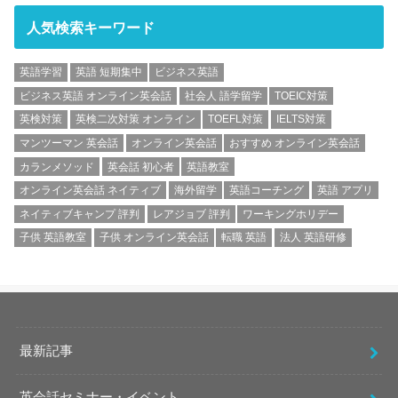
人気検索キーワード
英語学習
英語 短期集中
ビジネス英語
ビジネス英語 オンライン英会話
社会人 語学留学
TOEIC対策
英検対策
英検二次対策 オンライン
TOEFL対策
IELTS対策
マンツーマン 英会話
オンライン英会話
おすすめ オンライン英会話
カランメソッド
英会話 初心者
英語教室
オンライン英会話 ネイティブ
海外留学
英語コーチング
英語 アプリ
ネイティブキャンプ 評判
レアジョブ 評判
ワーキングホリデー
子供 英語教室
子供 オンライン英会話
転職 英語
法人 英語研修
最新記事
英会話セミナー・イベント