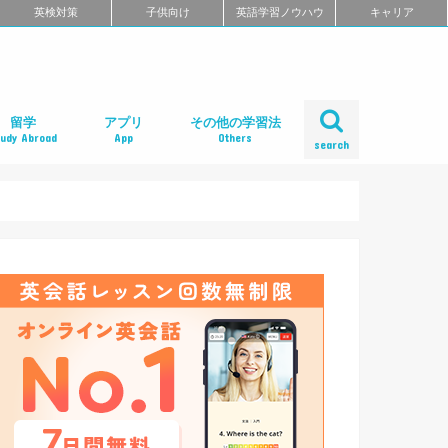
英検対策
子供向け
英語学習ノウハウ
キャリア
留学
アプリ
その他の学習法
tudy Abroad
App
Others
search
ール
め
クール
スクール
スクール
ミ
るよくある質問
校舎一覧
会人の語学留学
学エージェント
学留学の体験談
ィリピン語学留学
メリカ語学留学
ギリス語学留学
ナダ語学留学
ーストラリア語学留学
ュージーランド語学留学
ンマーク留学
ルタ語学留学
ーキングホリデー
内留学・英会話合宿
レアジョブ英会話
DMM英会話
Bizmates（ビズメイツ）
ネイティブキャンプ
EFイングリッシュライブ
オンライン英会話の一覧を見る
口コミから選ぶオンライン英会話
ネイティブ講師と話せるオンライン英会話
ビジネス英語に強いオンライン英会話
価格の安さで選ぶオンライン英会話
無料体験がお得なオンライン英会話
TOEFL・IELTSに強いオンライン英会話
TOEIC対策に強いオンライン英会話
日本人講師と話せるオンライン英会話
レッスン受け放題のオンライン英会話
初心者におすすめのオンライン英会話
中・上級者におすすめのオンライン英会話
ポイント制・チケット制のオンライン英会
中学生におすすめのオンライン英会話
オンライン英会話の比較一覧を見る
iPhoneアプリ
Androidアプリ
リーディングアプリ
リスニングアプリ
ライティングアプリ
スピーキングアプリ
発音アプリ
文法アプリ
単語アプリ
TOEICアプリ
TOEFLアプリ
IELTSアプリ
Gabaマンツーマン英会話
ベルリッツ
シェーン英会話
NOVA
日米英語学院
ECC外語学院
英会話イーオン
ロゼッタストーン・ラーニングセンター
ワンナップ英会話
b わたしの英会話
バークレーハウス語学センター
LIBERTY
ネス外国語会話
ステージライン
FORWARD
イングリッシュビレッジ
ミライズ英会話
アルプロス
コペル英会話教室
口コミから選ぶ英会話スクール
短期集中型プログラムの英会話スクール
マンツーマンで選ぶ英会話スクール
TOEIC対策に強い英会話スクール
価格の安さで選ぶ英会話スクール
デイタイムプランがある
女性限定の英会話スクール
中学生におすすめの英語教室
ENGLISH COMPANY
STRAIL（ストレイル）
プログリット（PROGRIT）
トライズ
ライザップイングリッシュ
One Month Program
スパルタ英会話
プレゼンス
24/7English
スマートメソッド®
ENGLEAD（イングリード）
ABCEED ENGLISH（エービーシード・イ
the courage
ぼくらの英語コーチング
スタディサプリ パーソナルコーチ
ALUGO
VERITAS English
ロゼッタストーン Premium Club
ハミングバード
speek
英文添削アイディー
フルーツフルイングリッシュ
塾・家庭教師
英会話教材で学ぶ
英会話カフェで学ぶ
英会話サークルで学ぶ
英語・英会話合宿
ポッドキャストで学ぶ
動画で学ぶ
書籍で学ぶ
無料で学べる
話
ングリッシュ）