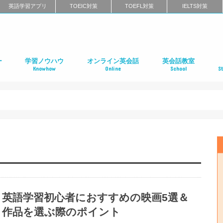
英語学習アプリ
TOEIC対策
TOEFL対策
IELTS対策
ー
学習ノウハウ
オンライン英会話
英会話教室
Knowhow
Online
School
S
ン
第二言語習得（SLA）
英語学習メソッド
ビジネス英語
リーディング
リスニング
スピーキング
ライティング
発音
英語学習に関するよくある質問
インタビュー特集
はじめてのオンライン英会話
オンライン英会話スクールのまとめ
特徴別に選ぶオンライン英会話
オンライン英会話の口コミ
オンライン英会話に関するよくある質問
はじめての英会話スク
英会話スクールのまと
特徴別に選ぶ英会話ス
コーチング式の英会話
ハイエンド向け英会話
英語発音矯正スクール
ライティングスクール
英会話スクールの口コ
英会話スクールに関す
全国の英会話スクール
社
留
語
フ
ア
イ
カ
オ
ニ
デ
マ
ワ
国
英語学習初心者におすすめの映画5選＆
作品を選ぶ際のポイント