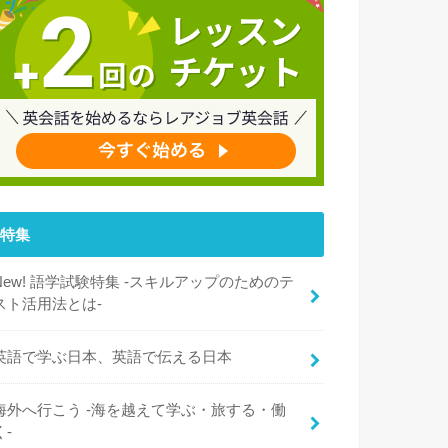
特集
New! 語学試験特集 -スキルアップのためのテ
スト活用法とは-
英語で学ぶ日本、英語で伝える日本
海外へ行こう -海を越えて学ぶ・旅する・働
く-