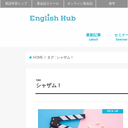
英語学習トップ
英会話スクール
オンライン英会話
留学
最新記事
セミナ
Latest
Seminar
オンライン英会話
英会話教室
留学
アプリ
教材
TOEIC
TOEFL
新商品
キャンペーン
キャリア
東京
大阪
名古屋
オンライ
HOME
タグ : シャザム！
TAG
シャザム！